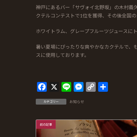
神戸にあるバー「サヴォイ北野坂」の木村義久
クテルコンテストで1位を獲得、その後全国の
ホワイトラム、グレープフルーツジュースに
暑い夏場にぴったりな爽やかなカクテルで、
スに使用しております。
F
X
Li
M
C
共
ac
n
es
o
有
お知らせ
カテゴリー
e
e
se
p
b
n
y
o
g
Li
前の記事
o
er
n