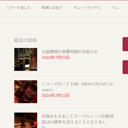
シガーを愉しむ
銘酒に出会う
キューバカクテル
ラム
最近の投稿
お盆期間の営業時間のお知らせ
2026年7月25日
ニューグローブ 10年（NEW GROVE 10
years）
2026年7月12日
お陰をもちましてスーペルノーバ北新地
店は14周年を迎えることとなりまし
た。