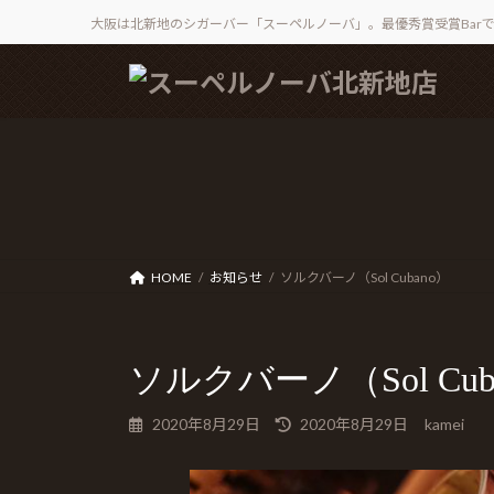
大阪は北新地のシガーバー「スーペルノーバ」。最優秀賞受賞Bar
コ
ナ
ン
ビ
テ
ゲ
ン
ー
ツ
シ
へ
ョ
ス
ン
キ
に
ッ
移
HOME
お知らせ
ソルクバーノ（Sol Cubano）
プ
動
ソルクバーノ（Sol Cub
最
2020年8月29日
2020年8月29日
kamei
終
更
新