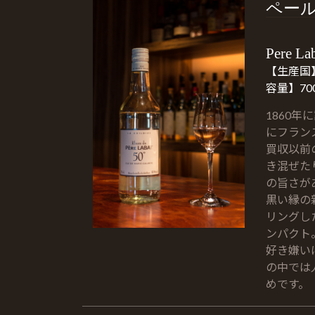
ペー
Pere La
【生産国】
容量】700
1860
にフラン
買収以前
き混ぜた
の旨さが
黒い縁の
リングし
ンパクト
好き嫌い
の中では
めです。