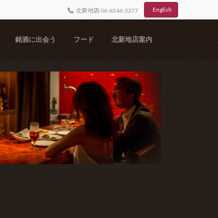
English
北新地店 06-6346-3377
銘酒に出会う
フード
北新地店案内