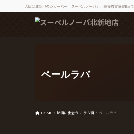
大阪は北新地のシガーバー「スーペルノーバ」。最優秀賞受賞Bar
コ
ナ
ン
ビ
テ
ゲ
ン
ー
ツ
シ
へ
ョ
ス
ン
キ
に
ペールラバ
ッ
移
プ
動
HOME
銘酒に出会う
ラム酒
ペールラバ