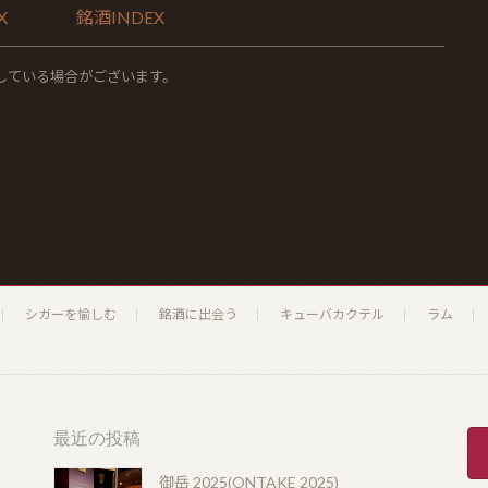
X
銘酒INDEX
している場合がございます。
シガーを愉しむ
銘酒に出会う
キューバカクテル
ラム
最近の投稿
御岳 2025(ONTAKE 2025)