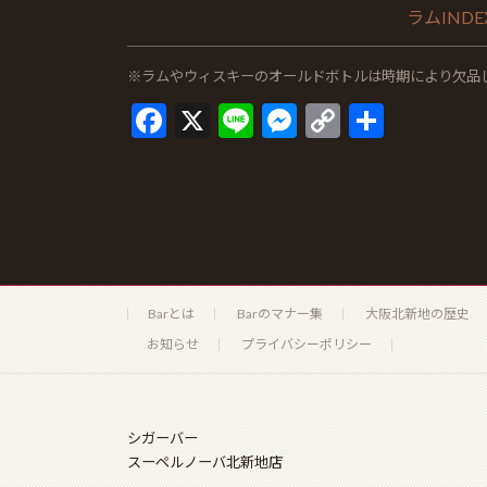
ラムINDE
※ラムやウィスキーのオールドボトルは時期により欠品
F
X
Li
M
C
共
ac
n
es
o
有
e
e
se
p
b
n
y
o
g
Li
o
er
n
Barとは
Barのマナー集
大阪北新地の歴史
k
k
お知らせ
プライバシーポリシー
シガーバー
スーペルノーバ北新地店