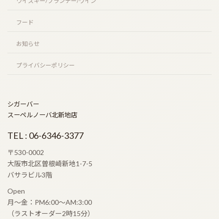
ウイスキー/ブランデー/ワイン
お盆期間の営業時間のお知らせ
2026年7月25日
フード
お知らせ
プライバシーポリシー
ニューグローブ 10年（NEW GROVE 10 years）
2026年7月12日
シガーバー
スーペルノーバ北新地店
お陰をもちましてスーペルノーバ北新地店は14周年
TEL : 06-6346-3377
を迎えることとなりました。
2026年6月29日
〒530-0002
大阪市北区曽根崎新地1-7-5
バサラビル3階
Open
ビッグピート33年 コニャック＆シェリーフィニッ
月〜金：PM6:00〜AM:3:00
シュ（BIG PEAT 33years COGNAC & SHERRY
（ラストオーダー2時15分）
FINISH）