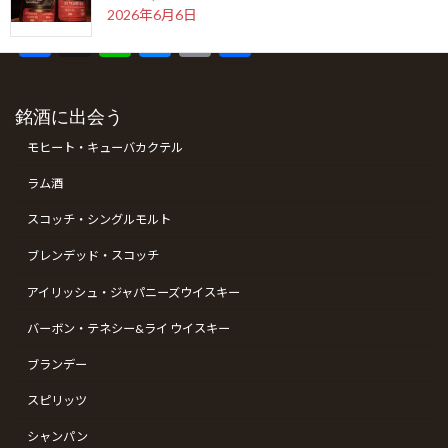
います。
2026年6月6日
F
X
Li
M
C
共
ac
n
es
o
有
ラモン アロネス スモールクラブコロナ（RAMON
e
e
se
p
ALLONES SMALL CLUB CORONAS）
銘酒に出会う
2026年5月22日
b
n
y
モヒート・キューバカクテル
o
g
Li
ラム酒
o
er
n
シングルモルト余市 モスカテルウッドフィニッシュ
スコッチ・シングルモルト
k
k
（SINGLEMALT YOICHI MOSCATEL WOOD
FINISH）
ブレンデッド・スコッチ
2026年5月6日
アイリッシュ・ジャパニーズウイスキー
バーボン・テネシー&ライ ウイスキー
ゴールデンウィークの営業のお知らせ
2026年4月19日
ブランデー
スピリッツ
シャンパン