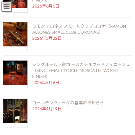
2026年6月6日
English
北新地店 06-6346-3377
コ
ナ
ン
ビ
ラモン アロネス スモールクラブコロナ（RAMON
テ
ゲ
ALLONES SMALL CLUB CORONAS）
ン
ー
2026年5月22日
ツ
シ
へ
ョ
ス
ン
キ
に
ディクタドール12年
ッ
移
シングルモルト余市 モスカテルウッドフィニッシュ
プ
動
（SINGLEMALT YOICHI MOSCATEL WOOD
FINISH）
2026年5月6日
HOME
銘酒に出会う
ラム酒
ディクタドール12年
ゴールデンウィークの営業のお知らせ
2026年4月19日