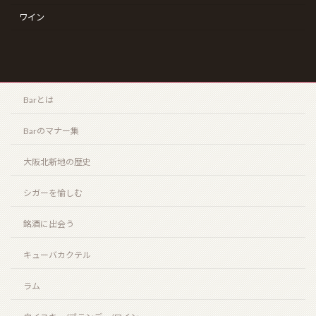
コンフィデンシャル ランセロ（Confidenciaal
ワイン
Lancero）
2026年4月12日
ザ・エッセンス・オブ・サントリーウイスキー “リッ
Barとは
チタイプ” “クリーンタイプ”（THE ESSENCE of
SUNTORY WHISKY “CLEAN TYPE” “RICH TYPE”）
Barのマナー集
2026年3月20日
大阪北新地の歴史
シガーを愉しむ
最近の投稿
銘酒に出会う
御岳 2025(ONTAKE 2025)
2026年8月6日
キューバカクテル
ラム