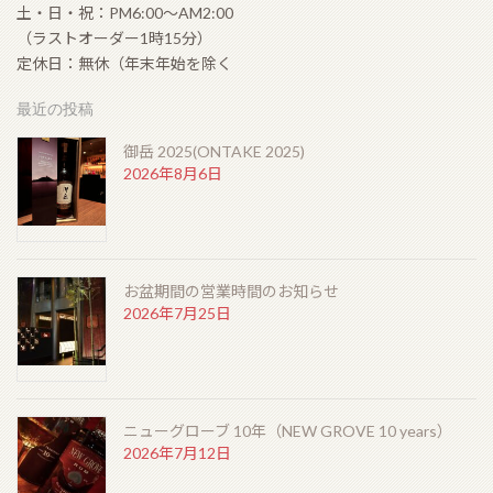
2026年6月6日
土・日・祝：PM6:00〜AM2:00
（ラストオーダー1時15分）
定休日：無休（年末年始を除く
ラモン アロネス スモールクラブコロナ（RAMON
ALLONES SMALL CLUB CORONAS）
最近の投稿
2026年5月22日
御岳 2025(ONTAKE 2025)
2026年8月6日
シングルモルト余市 モスカテルウッドフィニッシュ
（SINGLEMALT YOICHI MOSCATEL WOOD
FINISH）
2026年5月6日
お盆期間の営業時間のお知らせ
2026年7月25日
ゴールデンウィークの営業のお知らせ
2026年4月19日
ニューグローブ 10年（NEW GROVE 10 years）
2026年7月12日