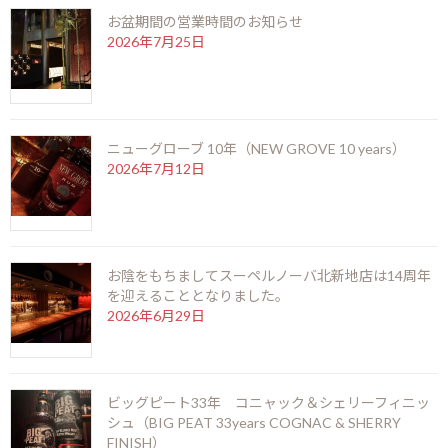
お盆期間の営業時間のお知らせ
2026年7月25日
ディクタドール12年
ニューグローブ 10年（NEW GROVE 10 years）
DICTADOR 12YEARS
2026年7月12日
【生産国】コロンビア【分類】Sweet-Medium【Alc】40%
【内容量】700ml
伝統のソレラシステムを用いて熟成させるコロンビア生まれ
のラム。コロンビアは南アメリカ北西部に位置し、北はカリ
ブ海峡にも面しています。
お陰をもちましてスーペルノーバ北新地店は14周年
スペイン語圏らしい仄かに甘さがある親しみやすいタイプ
を迎えることとなりました。
で、パイン、マンゴーに僅かなスパイスのニュアンス。豊か
2026年6月29日
で芳醇、力強く復雑な味わいが特徴です。
ラムINDEX
銘酒INDEX
ビッグピート33年 コニャック＆シェリーフィニッ
シュ（BIG PEAT 33years COGNAC & SHERRY
※ラムやウィスキーのオールドボトルは時期により欠品している場合がござ
FINISH）