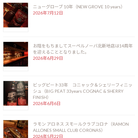
ニューグローブ 10年（NEW GROVE 10 years）
2026年7月12日
バルバンクール15年
お陰をもちましてスーペルノーバ北新地店は14周年
BARBANCOURT 15YEARS
を迎えることとなりました。
【生産国】ハイチ共和国【分類】Sweet-Medium【Alc】43%
2026年6月29日
【内容量】750ml
カリブ海にあるイスパニョーラ島の西部のハイチ共和国に現
存する唯一のラム蒸留所。ハイチはドミニカ共和国と国境を
接する中南米最初の独立国です。
ビッグピート33年 コニャック＆シェリーフィニッ
フランス出身のバルバンクール氏によって設立され彼が今日
シュ（BIG PEAT 33years COGNAC & SHERRY
まで続く独自のラムレシピを作り上げた。ハイチの太陽と大
FINISH）
地の力がブレンドされバルバンクール独特の豊かな風味が生
2026年6月6日
まれます。
収穫したさとうきびの搾り汁をそのまま発酵させるアグリコ
ール製法。ミディアムタイプで、なめらかな味わいです。
ラモン アロネス スモールクラブコロナ（RAMON
ALLONES SMALL CLUB CORONAS）
2026年5月22日
ラムINDEX
銘酒INDEX