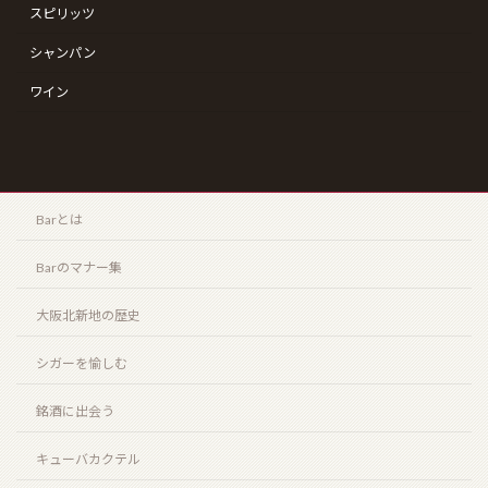
スピリッツ
ザ・エッセンス・オブ・サントリーウイスキー “リッ
チタイプ” “クリーンタイプ”（THE ESSENCE of
シャンパン
SUNTORY WHISKY “CLEAN TYPE” “RICH TYPE”）
2026年3月20日
ワイン
ニューヨーク（NEW YORK）
2026年3月8日
Barとは
Barのマナー集
最近の投稿
大阪北新地の歴史
シガーを愉しむ
お盆期間の営業時間のお知らせ
2026年7月25日
銘酒に出会う
キューバカクテル