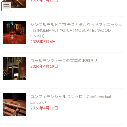
English
北新地店 06-6346-3377
コ
ナ
ン
ビ
シングルモルト余市 モスカテルウッドフィニッシュ
テ
ゲ
（SINGLEMALT YOICHI MOSCATEL WOOD
ン
ー
FINISH）
ツ
シ
2026年5月6日
へ
ョ
ス
ン
キ
に
バルバンクール15年
ッ
移
ゴールデンウィークの営業のお知らせ
プ
動
2026年4月19日
HOME
銘酒に出会う
ラム酒
バルバンクール15年
コンフィデンシャル ランセロ（Confidenciaal
Lancero）
2026年4月12日