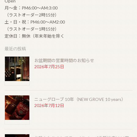
Open
月〜金：PM6:00〜AM:3:00
（ラストオーダー2時15分）
土・日・祝：PM6:00〜AM2:00
シングルモルト余市 モスカテルウッドフィニッシュ
（ラストオーダー1時15分）
（SINGLEMALT YOICHI MOSCATEL WOOD
FINISH）
定休日：無休（年末年始を除く
2026年5月6日
最近の投稿
お盆期間の営業時間のお知らせ
ゴールデンウィークの営業のお知らせ
2026年7月25日
2026年4月19日
ニューグローブ 10年（NEW GROVE 10 years）
コンフィデンシャル ランセロ（Confidenciaal
2026年7月12日
Lancero）
2026年4月12日