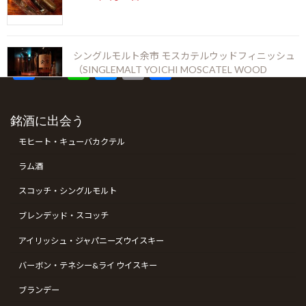
※ラムやウィスキーのオールドボトルは時期により欠品している場合がござ
います。
シングルモルト余市 モスカテルウッドフィニッシュ
F
X
Li
M
C
共
（SINGLEMALT YOICHI MOSCATEL WOOD
ac
n
es
o
有
FINISH）
2026年5月6日
e
e
se
p
銘酒に出会う
b
n
y
ゴールデンウィークの営業のお知らせ
モヒート・キューバカクテル
o
g
Li
2026年4月19日
ラム酒
o
er
n
スコッチ・シングルモルト
k
k
ブレンデッド・スコッチ
コンフィデンシャル ランセロ（Confidenciaal
アイリッシュ・ジャパニーズウイスキー
Lancero）
2026年4月12日
バーボン・テネシー&ライ ウイスキー
ブランデー