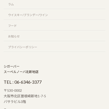
ニューグローブ 10年（NEW GROVE 10 years）
ラム
2026年7月12日
ウイスキー/ブランデー/ワイン
フード
お陰をもちましてスーペルノーバ北新地店は14周年
お知らせ
を迎えることとなりました。
2026年6月29日
プライバシーポリシー
ビッグピート33年 コニャック＆シェリーフィニッ
シガーバー
シュ（BIG PEAT 33years COGNAC & SHERRY
スーペルノーバ北新地店
FINISH）
2026年6月6日
TEL : 06-6346-3377
〒530-0002
大阪市北区曽根崎新地1-7-5
ラモン アロネス スモールクラブコロナ（RAMON
バサラビル3階
ALLONES SMALL CLUB CORONAS）
2026年5月22日