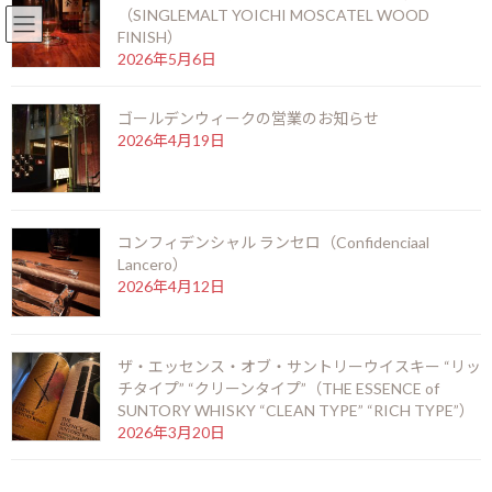
（SINGLEMALT YOICHI MOSCATEL WOOD
English
北新地店 06-6346-3377
FINISH）
コ
ナ
2026年5月6日
ン
ビ
テ
ゲ
ゴールデンウィークの営業のお知らせ
ン
ー
2026年4月19日
ツ
シ
へ
ョ
ス
ン
キ
に
オヨ・デ・モンテレイ ダブ
ッ
移
コンフィデンシャル ランセロ（Confidenciaal
プ
動
ルコロナ
Lancero）
2026年4月12日
HOME
シガーを愉しむ
オヨ・デ・モンテレイ
ザ・エッセンス・オブ・サントリーウイスキー “リッ
オヨ・デ・モンテレイ ダブルコロナ
チタイプ” “クリーンタイプ”（THE ESSENCE of
SUNTORY WHISKY “CLEAN TYPE” “RICH TYPE”）
2026年3月20日