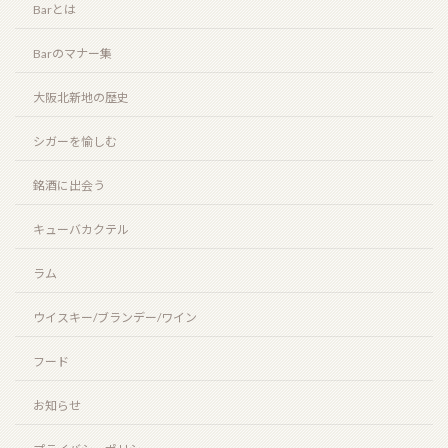
Barとは
お盆期間の営業時間のお知らせ
Barのマナー集
2026年7月25日
大阪北新地の歴史
シガーを愉しむ
ニューグローブ 10年（NEW GROVE 10 years）
2026年7月12日
銘酒に出会う
キューバカクテル
お陰をもちましてスーペルノーバ北新地店は14周年
ラム
を迎えることとなりました。
2026年6月29日
ウイスキー/ブランデー/ワイン
フード
ビッグピート33年 コニャック＆シェリーフィニッ
シュ（BIG PEAT 33years COGNAC & SHERRY
お知らせ
FINISH）
2026年6月6日