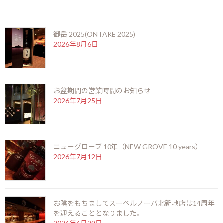
最近の投稿
オヨ・デ・モンテレイ ダブルコロナ
御岳 2025(ONTAKE 2025)
Hoyo De Monterrey Double Corona
2026年8月6日
サイズ：プロミネンテ
お盆期間の営業時間のお知らせ
2026年7月25日
「オヨ・デ・モンテレイ」の中では最大サイズ。
その、ダイナミックな見た目から放たれる最初の香りは、優
しくて繊細です。中盤からは、何かに目覚めたかのように豊
潤で濃厚な香りが広がります。
ニューグローブ 10年（NEW GROVE 10 years）
ミディアムからフルボディなテイストで、その優しく濃密な味
2026年7月12日
わいやアロマ故に、葉巻通な方からも人気の高い葉巻のひと
つです。フルボディが好きな方でも決して軽すぎず、香りと
味わいの濃さをお楽しみいただけます。お肉料理や、中華な
ど、ちょっと濃いめのディナーの後にいかがでしょうか。
お陰をもちましてスーペルノーバ北新地店は14周年
を迎えることとなりました。
オヨ・デ・モンテレイINDEX
シガーINDEX
2026年6月29日