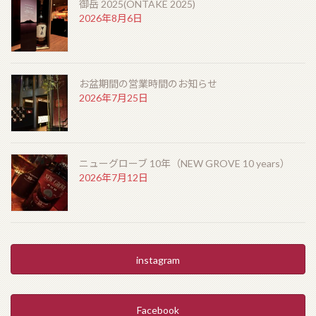
御岳 2025(ONTAKE 2025)
2026年8月6日
ザ・エッセンス・オブ・サントリーウイスキー “リッ
チタイプ” “クリーンタイプ”（THE ESSENCE of
SUNTORY WHISKY “CLEAN TYPE” “RICH TYPE”）
2026年3月20日
お盆期間の営業時間のお知らせ
2026年7月25日
HOME
お知らせ
ニューグローブ 10年（NEW GROVE 10 years）
2026年7月12日
Barとは
シガーを愉しむ
銘酒に出会う
instagram
フード
Facebook