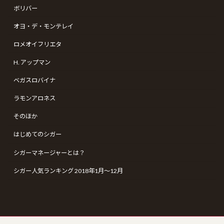
ボリバー
オヨ・デ・モンテレイ
コンフィデンシャル ランセロ（Confidenciaal
ロメオイフリエタ
Lancero）
2026年4月12日
H. アップマン
ベガスロバイナ
ザ・エッセンス・オブ・サントリーウイスキー “リッ
ラモンアロネス
チタイプ” “クリーンタイプ”（THE ESSENCE of
SUNTORY WHISKY “CLEAN TYPE” “RICH TYPE”）
そのほか
2026年3月20日
はじめてのシガー
シガーマネージャーとは？
最近の投稿
シガー人気ランキング 2018年1月〜12月
御岳 2025(ONTAKE 2025)
2026年8月6日