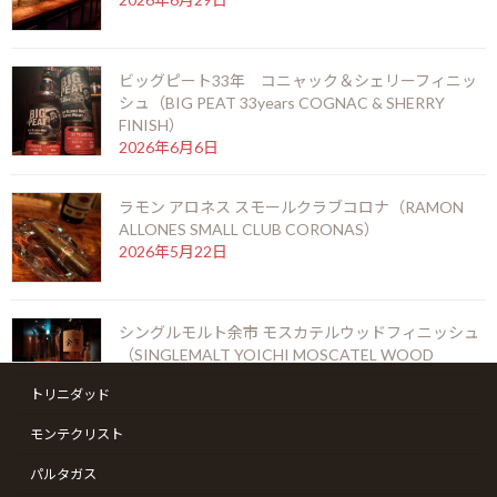
ビッグピート33年 コニャック＆シェリーフィニッ
シュ（BIG PEAT 33years COGNAC & SHERRY
FINISH）
2026年6月6日
※当店ではシガー（葉巻）の通販はしておりません。当店にお越しいただき
熟成シガーをお楽しみください。
ラモン アロネス スモールクラブコロナ（RAMON
F
X
Li
M
C
共
ALLONES SMALL CLUB CORONAS）
2026年5月22日
ac
n
es
o
有
e
e
se
p
シガーを愉しむ
b
n
y
シングルモルト余市 モスカテルウッドフィニッシュ
（SINGLEMALT YOICHI MOSCATEL WOOD
コイーバ
o
g
Li
FINISH）
トリニダッド
2026年5月6日
o
er
n
モンテクリスト
k
k
ゴールデンウィークの営業のお知らせ
パルタガス
2026年4月19日