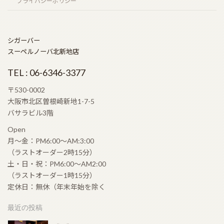
プライバシーポリシー
ラモン アロネス スモールクラブコロナ（RAMON
ALLONES SMALL CLUB CORONAS）
シガーバー
2026年5月22日
スーペルノーバ北新地店
TEL : 06-6346-3377
シングルモルト余市 モスカテルウッドフィニッシュ
（SINGLEMALT YOICHI MOSCATEL WOOD
〒530-0002
FINISH）
大阪市北区曽根崎新地1-7-5
2026年5月6日
バサラビル3階
Open
ゴールデンウィークの営業のお知らせ
月〜金：PM6:00〜AM:3:00
2026年4月19日
（ラストオーダー2時15分）
土・日・祝：PM6:00〜AM2:00
（ラストオーダー1時15分）
定休日：無休（年末年始を除く
コンフィデンシャル ランセロ（Confidenciaal
Lancero）
最近の投稿
2026年4月12日