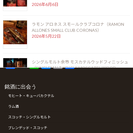
生産のため、入手困難で非常に珍しい逸品です。
2026年6月6日
「maximo」とはスペイン語で「最高」を意味します。まさ
に、最高級のウルトラプレミアムラムです。
ラモン アロネス スモールクラブコロナ（RAMON
ALLONES SMALL CLUB CORONAS）
ラムINDEX
銘酒INDEX
2026年5月22日
※ラムやウィスキーのオールドボトルは時期により欠品している場合がござ
います。
F
X
Li
M
C
共
シングルモルト余市 モスカテルウッドフィニッシュ
（SINGLEMALT YOICHI MOSCATEL WOOD
ac
n
es
o
有
FINISH）
e
e
se
p
2026年5月6日
銘酒に出会う
b
n
y
モヒート・キューバカクテル
o
g
Li
ゴールデンウィークの営業のお知らせ
2026年4月19日
ラム酒
o
er
n
スコッチ・シングルモルト
k
k
ブレンデッド・スコッチ