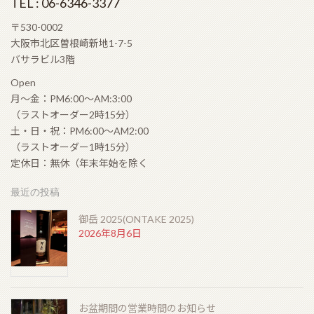
TEL : 06-6346-3377
2026年6月6日
〒530-0002
大阪市北区曽根崎新地1-7-5
ラモン アロネス スモールクラブコロナ（RAMON
バサラビル3階
ALLONES SMALL CLUB CORONAS）
2026年5月22日
Open
月〜金：PM6:00〜AM:3:00
（ラストオーダー2時15分）
土・日・祝：PM6:00〜AM2:00
シングルモルト余市 モスカテルウッドフィニッシュ
（ラストオーダー1時15分）
（SINGLEMALT YOICHI MOSCATEL WOOD
定休日：無休（年末年始を除く
FINISH）
2026年5月6日
最近の投稿
御岳 2025(ONTAKE 2025)
ゴールデンウィークの営業のお知らせ
2026年8月6日
2026年4月19日
お盆期間の営業時間のお知らせ