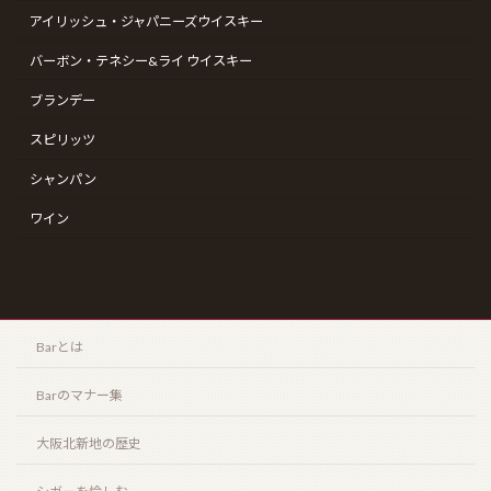
コンフィデンシャル ランセロ（Confidenciaal
アイリッシュ・ジャパニーズウイスキー
Lancero）
2026年4月12日
バーボン・テネシー&ライ ウイスキー
ブランデー
スピリッツ
ザ・エッセンス・オブ・サントリーウイスキー “リッ
チタイプ” “クリーンタイプ”（THE ESSENCE of
シャンパン
SUNTORY WHISKY “CLEAN TYPE” “RICH TYPE”）
ワイン
2026年3月20日
最近の投稿
Barとは
御岳 2025(ONTAKE 2025)
2026年8月6日
Barのマナー集
大阪北新地の歴史