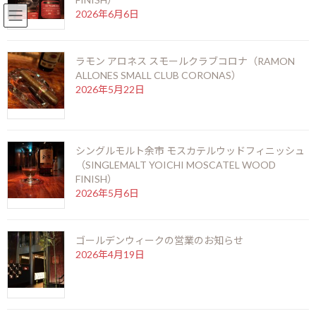
2026年6月6日
English
北新地店 06-6346-3377
コ
ナ
ン
ビ
ラモン アロネス スモールクラブコロナ（RAMON
テ
ゲ
ALLONES SMALL CLUB CORONAS）
ン
ー
2026年5月22日
ツ
シ
へ
ョ
ス
ン
キ
に
ハバナクラブ マキシモ ロン
ッ
移
シングルモルト余市 モスカテルウッドフィニッシュ
プ
動
（SINGLEMALT YOICHI MOSCATEL WOOD
エキストラ アネホ
FINISH）
2026年5月6日
HOME
銘酒に出会う
ラム酒
ゴールデンウィークの営業のお知らせ
ハバナクラブ マキシモ ロン エキストラ アネホ
2026年4月19日