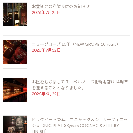
お盆期間の営業時間のお知らせ
2026年7月25日
ハバナクラブ マキシモ ロン エキスト
ラ アネホ
ニューグローブ 10年（NEW GROVE 10 years）
2026年7月12日
HAVANA CLUB MAXIMO EXTRA AÑEJO
【生産国】キューバ【分類】Sweet【Alc】40%【内容量】
500ml
1878年に創業され、100年以上の歴史を持つ蒸留所です。そ
お陰をもちましてスーペルノーバ北新地店は14周年
のハバナクラブが販売する中で最も高価なお酒がマキシモ。
を迎えることとなりました。
本物のキューバラム造りの伝統に対し敬意を持って、同蒸留
2026年6月29日
所のマエストロ「ドン・フォセ・ナヴァロ」の手によって造
られました。
セラー原酒の中から、最も長期熟成で上質な原酒を選び、特
別な一本を造り上げます。バカラのクリスタルデキャンタに
ボトリングされ、ボトルの裏面には一本一本に職人のサイン
ビッグピート33年 コニャック＆シェリーフィニッ
が刻印されております。ヒュミドールにも使えそうな豪華な
シュ（BIG PEAT 33years COGNAC & SHERRY
外箱に納められ、製造証明書が付属されています。限定極小
FINISH）