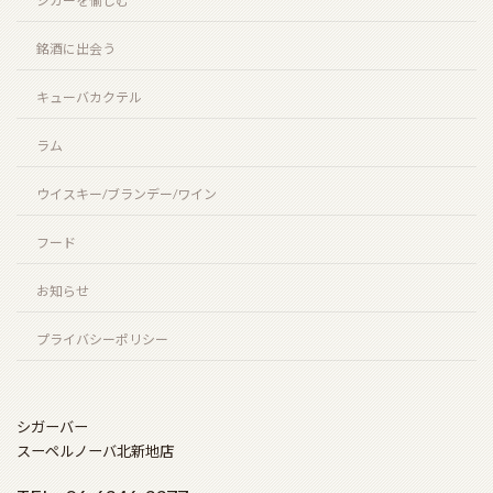
シガーを愉しむ
お盆期間の営業時間のお知らせ
2026年7月25日
銘酒に出会う
キューバカクテル
ラム
ニューグローブ 10年（NEW GROVE 10 years）
2026年7月12日
ウイスキー/ブランデー/ワイン
フード
お知らせ
お陰をもちましてスーペルノーバ北新地店は14周年
を迎えることとなりました。
プライバシーポリシー
2026年6月29日
シガーバー
ビッグピート33年 コニャック＆シェリーフィニッ
スーペルノーバ北新地店
シュ（BIG PEAT 33years COGNAC & SHERRY
FINISH）