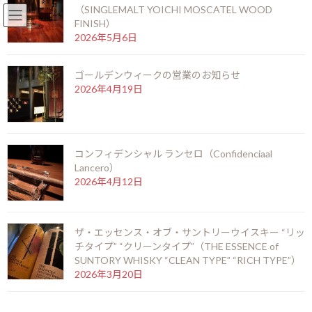
（SINGLEMALT YOICHI MOSCATEL WOOD
English
北新地店 06-6346-3377
FINISH）
コ
ナ
2026年5月6日
ン
ビ
テ
ゲ
ゴールデンウィークの営業のお知らせ
ン
ー
2026年4月19日
ツ
シ
へ
ョ
ス
ン
キ
に
ベガスロバイナ ファモソス
ッ
移
コンフィデンシャル ランセロ（Confidenciaal
プ
動
Lancero）
2026年4月12日
HOME
シガーを愉しむ
ベガスロバイナ
ザ・エッセンス・オブ・サントリーウイスキー “リッ
ベガスロバイナ ファモソス
チタイプ” “クリーンタイプ”（THE ESSENCE of
SUNTORY WHISKY “CLEAN TYPE” “RICH TYPE”）
2026年3月20日