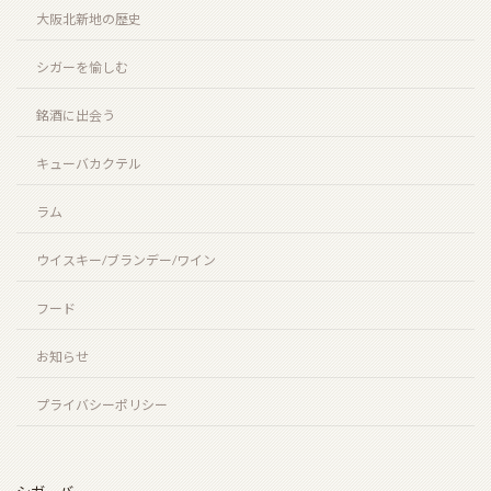
大阪北新地の歴史
お盆期間の営業時間のお知らせ
2026年7月25日
シガーを愉しむ
銘酒に出会う
キューバカクテル
ニューグローブ 10年（NEW GROVE 10 years）
2026年7月12日
ラム
ウイスキー/ブランデー/ワイン
お陰をもちましてスーペルノーバ北新地店は14周年
フード
を迎えることとなりました。
2026年6月29日
お知らせ
プライバシーポリシー
ビッグピート33年 コニャック＆シェリーフィニッ
シュ（BIG PEAT 33years COGNAC & SHERRY
FINISH）
2026年6月6日