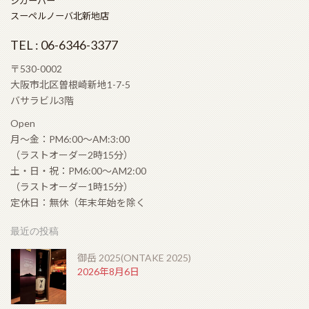
シガーバー
スーペルノーバ北新地店
ラモン アロネス スモールクラブコロナ（RAMON
TEL : 06-6346-3377
ALLONES SMALL CLUB CORONAS）
2026年5月22日
〒530-0002
大阪市北区曽根崎新地1-7-5
バサラビル3階
シングルモルト余市 モスカテルウッドフィニッシュ
（SINGLEMALT YOICHI MOSCATEL WOOD
Open
FINISH）
月〜金：PM6:00〜AM:3:00
2026年5月6日
（ラストオーダー2時15分）
土・日・祝：PM6:00〜AM2:00
（ラストオーダー1時15分）
ゴールデンウィークの営業のお知らせ
2026年4月19日
定休日：無休（年末年始を除く
最近の投稿
御岳 2025(ONTAKE 2025)
コンフィデンシャル ランセロ（Confidenciaal
2026年8月6日
Lancero）
2026年4月12日