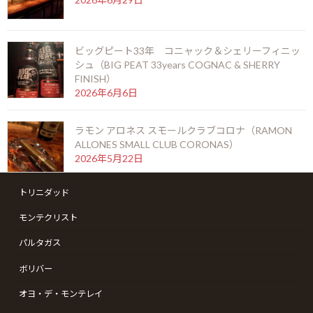
ビッグピート33年 コニャック＆シェリーフィニッ
※当店ではシガー（葉巻）の通販はしておりません。当店にお越しいただき
シュ（BIG PEAT 33years COGNAC & SHERRY
熟成シガーをお楽しみください。
FINISH）
F
X
Li
M
C
共
2026年6月6日
ac
n
es
o
有
e
e
se
p
ラモン アロネス スモールクラブコロナ（RAMON
ALLONES SMALL CLUB CORONAS）
シガーを愉しむ
b
n
y
2026年5月22日
コイーバ
o
g
Li
トリニダッド
o
er
n
シングルモルト余市 モスカテルウッドフィニッシュ
モンテクリスト
k
k
（SINGLEMALT YOICHI MOSCATEL WOOD
FINISH）
パルタガス
2026年5月6日
ボリバー
ゴールデンウィークの営業のお知らせ
オヨ・デ・モンテレイ
2026年4月19日