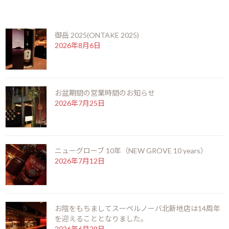
最近の投稿
ベガスロバイナ ファモソス
御岳 2025(ONTAKE 2025)
Vegas Robaina Famosos
2026年8月6日
サイズ：エルモソNO.4
お盆期間の営業時間のお知らせ
2026年7月25日
エルモソNO.4というサイズに新たに加わったのが、このベガ
ス・ロバイナの「ファモソス」です。
エルモソNO.4サイズの中では一番フルボディなシガー。やや
土っぽい香りと強すぎないスパイス。熟成されるとリッチな
ニューグローブ 10年（NEW GROVE 10 years）
アロマで、蜂蜜の様な甘味と旨味が広がります。
2026年7月12日
ベガスロバイナINDEX
シガーINDEX
お陰をもちましてスーペルノーバ北新地店は14周年
を迎えることとなりました。
2026年6月29日