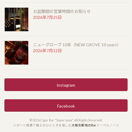
お盆期間の営業時間のお知らせ
ザ・エッセンス・オブ・サントリーウイスキー “リッ
2026年7月25日
チタイプ” “クリーンタイプ”（THE ESSENCE of
SUNTORY WHISKY “CLEAN TYPE” “RICH TYPE”）
2026年3月20日
ニューグローブ 10年（NEW GROVE 10 years）
2026年7月12日
HOME
お知らせ
Barとは
instagram
シガーを愉しむ
Facebook
銘酒に出会う
フード
© 2026 Cigar Bar "Super nova". All Rights Reserved.
シガーと銘酒で極上のひとときを愉しむ
大阪北新地のBar
スーペルノーバ