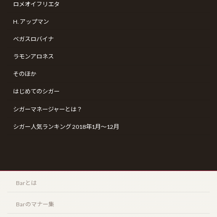
ロメオイフリエタ
H. アップマン
コンフィデンシャル ランセロ（Confidenciaal
ベガスロバイナ
Lancero）
ラモンアロネス
2026年4月12日
そのほか
はじめてのシガー
ザ・エッセンス・オブ・サントリーウイスキー “リッ
チタイプ” “クリーンタイプ”（THE ESSENCE of
シガーマネージャーとは？
SUNTORY WHISKY “CLEAN TYPE” “RICH TYPE”）
2026年3月20日
シガー人気ランキング 2018年1月〜12月
最近の投稿
御岳 2025(ONTAKE 2025)
Barとは
2026年8月6日
Barのマナー集