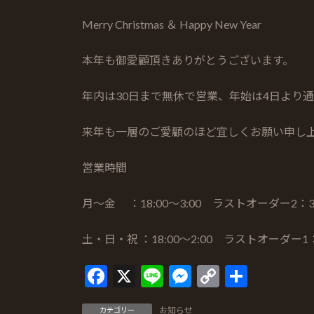
Merry Christmas ＆ Happy New Year
本年も御愛顧頂きありがとうございます。
年内は30日まで無休で営業、年始は4日より
来年も一層のご愛顧のほど宜しくお願い申し
営業時間
月～金 ：18:00～3:00 ラストオーダー2：3
土・日・祝 ：18:00～2:00 ラストオーダー1
F
X
Li
M
C
共
ac
n
es
o
有
お知らせ
カテゴリー