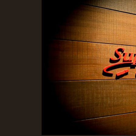
日
時
: