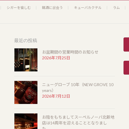
シガーを愉しむ
銘酒に出会う
キューバカクテル
ラム
最近の投稿
お盆期間の営業時間のお知らせ
2026年7月25日
ニューグローブ 10年（NEW GROVE 10
years）
2026年7月12日
お陰をもちましてスーペルノーバ北新地
店は14周年を迎えることとなりまし
た。