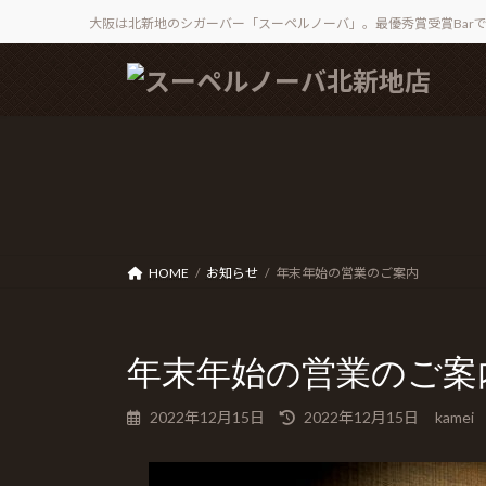
大阪は北新地のシガーバー「スーペルノーバ」。最優秀賞受賞Bar
コ
ナ
ン
ビ
テ
ゲ
ン
ー
ツ
シ
へ
ョ
ス
ン
キ
に
ッ
移
HOME
お知らせ
年末年始の営業のご案内
プ
動
年末年始の営業のご案
最
2022年12月15日
2022年12月15日
kamei
終
更
新