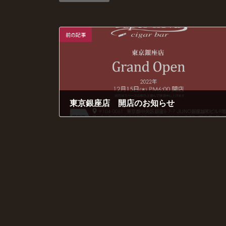
e
e
se
p
b
n
y
o
g
Li
前の記事
o
er
n
k
k
東京銀座店 開店のお知らせ
2022年11月30日