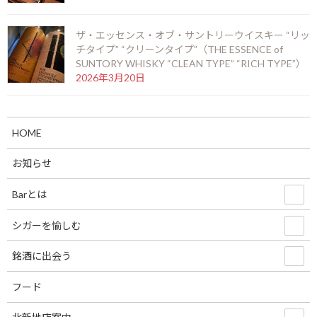
ザ・エッセンス・オブ・サントリーウイスキー “リッ
チタイプ” “クリーンタイプ”（THE ESSENCE of
お陰をもちましてスーペルノーバ北新地店は14周
SUNTORY WHISKY “CLEAN TYPE” “RICH TYPE”）
年を迎えることとなりました。
2026年3月20日
2026年6月29日
HOME
ビッグピート33年 コニャック＆シェリーフィニ
ッシュ（BIG PEAT 33years COGNAC & SHERRY
FINISH）
お知らせ
2026年6月6日
Barとは
ラモン アロネス スモールクラブコロナ（RAMON
シガーを愉しむ
ALLONES SMALL CLUB CORONAS）
2026年5月22日
銘酒に出会う
フード
シングルモルト余市 モスカテルウッドフィニッシ
ュ（SINGLEMALT YOICHI MOSCATEL WOOD