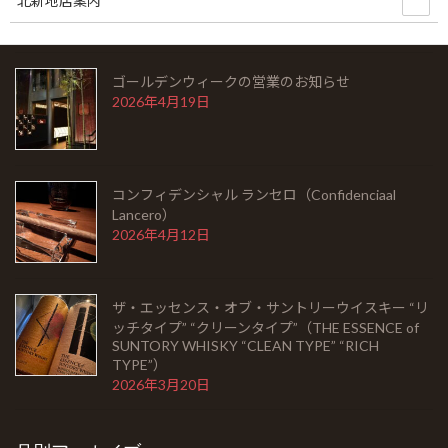
北新地店案内
FINISH）
2026年5月6日
ゴールデンウィークの営業のお知らせ
2026年4月19日
コンフィデンシャル ランセロ（Confidenciaal
Lancero）
2026年4月12日
ザ・エッセンス・オブ・サントリーウイスキー “リ
ッチタイプ” “クリーンタイプ”（THE ESSENCE of
SUNTORY WHISKY “CLEAN TYPE” “RICH
TYPE”）
2026年3月20日