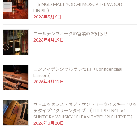
（SINGLEMALT YOICHI MOSCATEL WOOD
English
北新地店 06-6346-3377
FINISH）
コ
ナ
2026年5月6日
ン
ビ
テ
ゲ
ゴールデンウィークの営業のお知らせ
ン
ー
2026年4月19日
ツ
シ
お知らせ
へ
ョ
ス
ン
キ
に
ッ
移
HOME
お知らせ
コンフィデンシャル ランセロ（Confidenciaal
プ
動
ヒメネススピノラ ブランデー クリアデラス（XIMENEZ-SPINOLA BRANDY
Lancero）
CRIADERAS）
2026年4月12日
ヒメネススピノラ ブランデー
ザ・エッセンス・オブ・サントリーウイスキー “リッ
クリアデラス（XIMENEZ-
チタイプ” “クリーンタイプ”（THE ESSENCE of
SUNTORY WHISKY “CLEAN TYPE” “RICH TYPE”）
SPINOLA BRANDY
2026年3月20日
CRIADERAS）