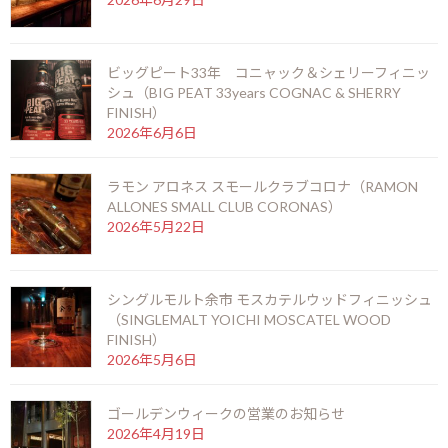
いるボデガです。
『ヒメネススピノラ ブランデー クリアデラス』は、同社の誇る極
甘口シェリーのペドロヒメネスを蒸留して作られているシェリー
ビッグピート33年 コニャック＆シェリーフィニッ
ブランデーです。
シュ（BIG PEAT 33years COGNAC & SHERRY
FINISH）
2026年6月6日
シェリーブランデーにもワインやシェリー酒と同じように原産地
呼称制度があり、その規定によると糖度を一定以下に抑えるため
にアルコールを足すことを推奨しています。しかしスピノラ社
ラモン アロネス スモールクラブコロナ（RAMON
は、100%手摘み100%天日干しにこだわり、純粋で高い品質と長
ALLONES SMALL CLUB CORONAS）
2026年5月22日
い熟成期間を優先させるため、シェリーブランデーの原産地呼称
制度の認定をあえて受けず、ラベルには「LIQVOR DE BRANDY」
と記載されています。そのため、このボトルに含まれる糖度も高
くなっており、唯一無二の味わいになっています。
シングルモルト余市 モスカテルウッドフィニッシュ
（SINGLEMALT YOICHI MOSCATEL WOOD
FINISH）
また、もう一つその味わいの決め手となる理由が栗樽熟成です。
2026年5月6日
お酒の熟成に使われる樽材としては比較的マイナーですが、深い暖
かみのあるビターさを与えてくれるため、近年ウイスキーなどで
ゴールデンウィークの営業のお知らせ
も熟成を試みる蒸留所が増えつつある木材です。
2026年4月19日