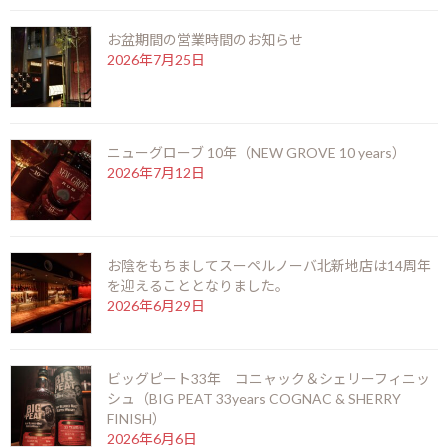
ac
n
es
o
有
お知らせ
カテゴリー
お盆期間の営業時間のお知らせ
e
e
se
p
2026年7月25日
b
n
y
o
g
Li
前の記事
o
er
n
ニューグローブ 10年（NEW GROVE 10 years）
k
k
2026年7月12日
お陰をもちましてスーペルノーバ北新地店は14周年
ラモンアロネス アロネスNo.3（RAMON ALLONES ALLONESNo.3）
を迎えることとなりました。
2026年6月29日
2025年3月23日
次の記事
ビッグピート33年 コニャック＆シェリーフィニッ
シュ（BIG PEAT 33years COGNAC & SHERRY
FINISH）
2026年6月6日