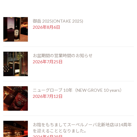
最
2025年4月11日
2025年4月11日
kamei
最近の投稿
終
更
新
御岳 2025(ONTAKE 2025)
日
2026年8月6日
時
:
お盆期間の営業時間のお知らせ
2026年7月25日
ニューグローブ 10年（NEW GROVE 10 years）
2026年7月12日
ペドロヒメネス1種類のみに特化したヘレス最小規模のボデガ、ヒ
メネススピノラ社は極少数生産ながらも徹底して品質を最重要視
お陰をもちましてスーペルノーバ北新地店は14周年
する姿勢から、スペイン王室や世界中のセレブリティ達に愛されて
を迎えることとなりました。
2026年6月29日