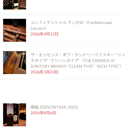
第二次世界大戦後、戦争の疲労で貧困に陥ったスペインで、物が全
コンフィデンシャル ランセロ（Confidenciaal
く売れなかった時代に先人達が編み出した対策がシェリー酒を蒸
Lancero）
留し、シェリーブランデーにして量を圧縮し、長期間熟成させつ
2026年4月12日
つ機会を窺うことでした。そうして構築されたシェリーブランデ
ー専用のソレラシステムが『サン・クリスティノ1948』です。
ザ・エッセンス・オブ・サントリーウイスキー “リッ
チタイプ” “クリーンタイプ”（THE ESSENCE of
SUNTORY WHISKY “CLEAN TYPE” “RICH TYPE”）
このボトルは『サン・クリスティノ1948』の2段目である、第1ク
2026年3月20日
リアデラスの樽からボトリングされた一本です。熟成年数は約13
年で、力強くありながら柔らかく、アルコール度数の高さを感じ
させない甘美な味わいを楽しんでいただけます。ラベルに書いてあ
最近の投稿
る「Diez Mil Botellas」は1万本という意味で、年に1万本限定で発
売されている貴重なボトルでもあります。ぜひ一度、その味わい
御岳 2025(ONTAKE 2025)
をお確かめください。
2026年8月6日
F
X
Li
M
C
共