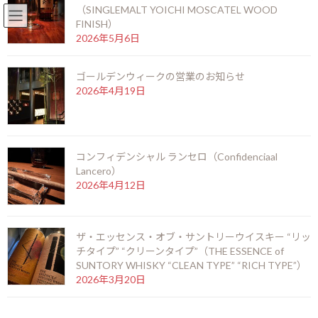
（SINGLEMALT YOICHI MOSCATEL WOOD
English
北新地店 06-6346-3377
FINISH）
コ
ナ
2026年5月6日
ン
ビ
テ
ゲ
ゴールデンウィークの営業のお知らせ
ン
ー
2026年4月19日
ツ
シ
お知らせ
へ
ョ
ス
ン
キ
に
ッ
移
HOME
お知らせ
あけましておめでとうございます！
コンフィデンシャル ランセロ（Confidenciaal
プ
動
Lancero）
2026年4月12日
あけましておめでとうございま
す！
ザ・エッセンス・オブ・サントリーウイスキー “リッ
最
2015年1月5日
2015年1月5日
kamei
チタイプ” “クリーンタイプ”（THE ESSENCE of
終
SUNTORY WHISKY “CLEAN TYPE” “RICH TYPE”）
更
2026年3月20日
あけましておめでとうございます。本年もどうぞよろしくお願い
新
申し上げます。
日
時