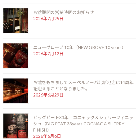
お盆期間の営業時間のお知らせ
2026年7月25日
お陰をもちましてスーペルノーバ北新地店は14周
年を迎えることとなりました。
2026年6月29日
ニューグローブ 10年（NEW GROVE 10 years）
2026年7月12日
ビッグピート33年 コニャック＆シェリーフィニ
ッシュ（BIG PEAT 33years COGNAC & SHERRY
FINISH）
2026年6月6日
お陰をもちましてスーペルノーバ北新地店は14周年
を迎えることとなりました。
2026年6月29日
ラモン アロネス スモールクラブコロナ（RAMON
ALLONES SMALL CLUB CORONAS）
2026年5月22日
ビッグピート33年 コニャック＆シェリーフィニッ
シュ（BIG PEAT 33years COGNAC & SHERRY
FINISH）
シングルモルト余市 モスカテルウッドフィニッシ
2026年6月6日
ュ（SINGLEMALT YOICHI MOSCATEL WOOD