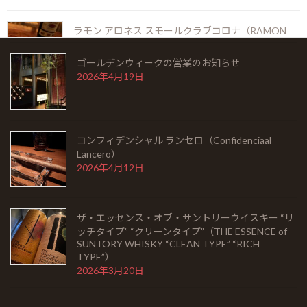
FINISH）
2026年5月6日
ラモン アロネス スモールクラブコロナ（RAMON
ALLONES SMALL CLUB CORONAS）
2026年5月22日
ゴールデンウィークの営業のお知らせ
2026年4月19日
シングルモルト余市 モスカテルウッドフィニッシュ
（SINGLEMALT YOICHI MOSCATEL WOOD
FINISH）
コンフィデンシャル ランセロ（Confidenciaal
2026年5月6日
Lancero）
2026年4月12日
ゴールデンウィークの営業のお知らせ
2026年4月19日
ザ・エッセンス・オブ・サントリーウイスキー “リ
ッチタイプ” “クリーンタイプ”（THE ESSENCE of
SUNTORY WHISKY “CLEAN TYPE” “RICH
TYPE”）
コンフィデンシャル ランセロ（Confidenciaal
2026年3月20日
Lancero）
2026年4月12日