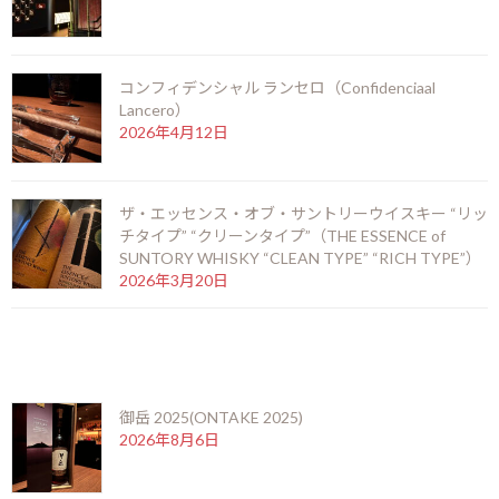
ハバナクラブ キューバンバレルプルーフ
コンフィデンシャル ランセロ（Confidenciaal
Lancero）
2015年1月9日
2026年4月12日
最近の投稿
ザ・エッセンス・オブ・サントリーウイスキー “リッ
御岳 2025(ONTAKE 2025)
チタイプ” “クリーンタイプ”（THE ESSENCE of
2026年8月6日
SUNTORY WHISKY “CLEAN TYPE” “RICH TYPE”）
2026年3月20日
お盆期間の営業時間のお知らせ
最近の投稿
2026年7月25日
御岳 2025(ONTAKE 2025)
2026年8月6日
ニューグローブ 10年（NEW GROVE 10 years）
2026年7月12日