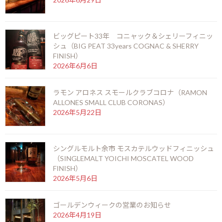
ac
n
es
o
有
お知らせ
カテゴリー
e
e
se
p
ビッグピート33年 コニャック＆シェリーフィニッ
b
n
y
シュ（BIG PEAT 33years COGNAC & SHERRY
FINISH）
o
g
Li
前の記事
2026年6月6日
o
er
n
k
k
ラモン アロネス スモールクラブコロナ（RAMON
ALLONES SMALL CLUB CORONAS）
2026年5月22日
年末年始の営業のお知らせ
シングルモルト余市 モスカテルウッドフィニッシュ
2014年12月14日
（SINGLEMALT YOICHI MOSCATEL WOOD
FINISH）
次の記事
2026年5月6日
ゴールデンウィークの営業のお知らせ
2026年4月19日