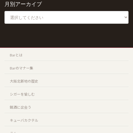
月別アーカイブ
ザ・エッセンス・オブ・サントリーウイスキー “リッ
チタイプ” “クリーンタイプ”（THE ESSENCE of
SUNTORY WHISKY “CLEAN TYPE” “RICH TYPE”）
2026年3月20日
Barとは
HOME
Barのマナー集
お知らせ
大阪北新地の歴史
Barとは
シガーを愉しむ
シガーを愉しむ
銘酒に出会う
銘酒に出会う
フード
キューバカクテル