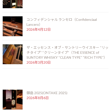
オヨ・デ・モントレイ エルモソ№4 アネハドス（HOYO DE MONTERREY HermososNo.4 ANEJADOS）
2016年11月2日
コンフィデンシャル ランセロ（Confidenciaal
次の記事
Lancero）
2026年4月12日
ザ・エッセンス・オブ・サントリーウイスキー “リッ
チタイプ” “クリーンタイプ”（THE ESSENCE of
SUNTORY WHISKY “CLEAN TYPE” “RICH TYPE”）
2026年3月20日
ワイルドターキー ダイヤモンドアニバーサリー(WILD TURKEY DIAMOND ANNIVERSARY)
2016年11月16日
最近の投稿
最近の投稿
御岳 2025(ONTAKE 2025)
御岳 2025(ONTAKE 2025)
2026年8月6日
2026年8月6日