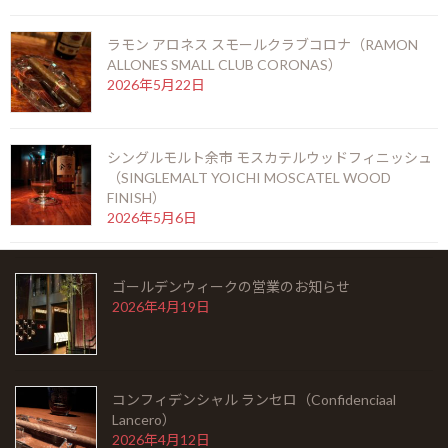
2026年6月6日
ラモン アロネス スモールクラブコロナ（RAMON
ラモン アロネス スモールクラブコロナ（RAMON
ALLONES SMALL CLUB CORONAS）
ALLONES SMALL CLUB CORONAS）
2026年5月22日
2026年5月22日
シングルモルト余市 モスカテルウッドフィニッシュ
シングルモルト余市 モスカテルウッドフィニッシ
（SINGLEMALT YOICHI MOSCATEL WOOD
ュ（SINGLEMALT YOICHI MOSCATEL WOOD
FINISH）
FINISH）
2026年5月6日
2026年5月6日
ゴールデンウィークの営業のお知らせ
ゴールデンウィークの営業のお知らせ
2026年4月19日
2026年4月19日
コンフィデンシャル ランセロ（Confidenciaal
コンフィデンシャル ランセロ（Confidenciaal
Lancero）
Lancero）
2026年4月12日
2026年4月12日