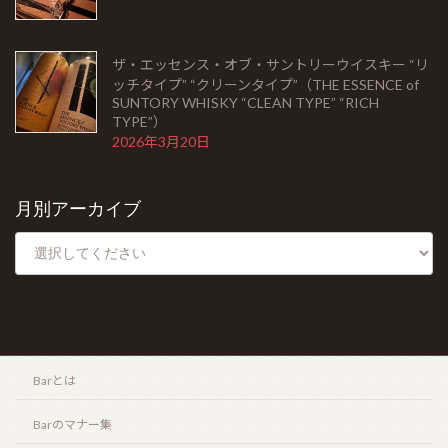
ザ・エッセンス・オブ・サントリーウイスキー “リッ
ザ・エッセンス・オブ・サントリーウイスキー “リ
チタイプ” “クリーンタイプ”（THE ESSENCE of
ッチタイプ” “クリーンタイプ”（THE ESSENCE of
SUNTORY WHISKY “CLEAN TYPE” “RICH TYPE”）
SUNTORY WHISKY “CLEAN TYPE” “RICH
2026年3月20日
TYPE”）
2026年3月20日
HOME
月別アーカイブ
お知らせ
Barとは
シガーを愉しむ
銘酒に出会う
Barとは
フード
Barのマナー集