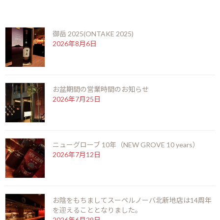
新
最近の投稿
日
時
:
御岳 2025(ONTAKE 2025)
モンテクリスト ロブスト EL2006 のシガーテイスティング会
2026年8月6日
をいたします。
サイズ：124mm×19.84mm（リングゲージ50） ビトラ名：ロ
ブスト
お盆期間の営業時間のお知らせ
2026年7月25日
2006年のエディシオンリミターダで10年熟成。現在、市場ではほ
とんどお目にかかれないレアシガーです。エディシオンリミターダ
は、2年以上熟成されたタバコ葉のみを使用しており、毎年数種
類、数量限定でリリースされます。現在も昔もELの品質は疑いよ
ニューグローブ 10年（NEW GROVE 10 years）
うもありません。当時の最高品質葉が眠りから覚め、どのような
2026年7月12日
香りを解き放つのか？ぜひお愉しみください。
12月3日（土）18：00～21：00
お陰をもちましてスーペルノーバ北新地店は14周年
限定15名様（要予約）
を迎えることとなりました。
2026年6月29日