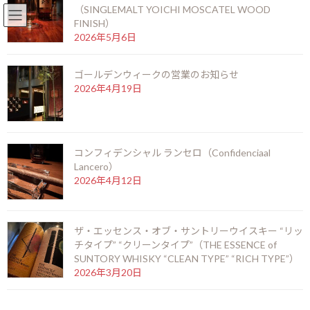
（SINGLEMALT YOICHI MOSCATEL WOOD
English
北新地店 06-6346-3377
FINISH）
コ
ナ
2026年5月6日
ン
ビ
テ
ゲ
ゴールデンウィークの営業のお知らせ
ン
ー
2026年4月19日
ツ
シ
お知らせ
へ
ョ
ス
ン
キ
に
ッ
移
HOME
お知らせ
コンフィデンシャル ランセロ（Confidenciaal
プ
動
モンテクリスト ロブスト EL2006 シガーテイスティング会
Lancero）
2026年4月12日
モンテクリスト ロブスト
EL2006 シガーテイスティング
ザ・エッセンス・オブ・サントリーウイスキー “リッ
チタイプ” “クリーンタイプ”（THE ESSENCE of
会
SUNTORY WHISKY “CLEAN TYPE” “RICH TYPE”）
2026年3月20日
最
2016年11月10日
2016年11月10日
kamei
終
更