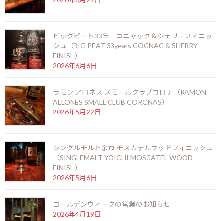
3ドリンク＆フード
詳しくはスタッフにお尋ねください。
ビッグピート33年 コニャック＆シェリーフィニッ
シュ（BIG PEAT 33years COGNAC & SHERRY
会場 シガーバー スーペルノーバ北新地店
FINISH）
2026年6月6日
06-6346-3377
F
X
Li
M
C
共
ラモン アロネス スモールクラブコロナ（RAMON
ALLONES SMALL CLUB CORONAS）
ac
n
es
o
有
2026年5月22日
お知らせ
カテゴリー
e
e
se
p
b
n
y
シングルモルト余市 モスカテルウッドフィニッシュ
o
g
Li
前の記事
（SINGLEMALT YOICHI MOSCATEL WOOD
FINISH）
o
er
n
2026年5月6日
k
k
ゴールデンウィークの営業のお知らせ
2026年4月19日