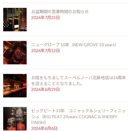
お盆期間の営業時間のお知らせ
お盆期間の営業時間のお知らせ
2026年7月25日
2026年7月25日
ニューグローブ 10年（NEW GROVE 10 years）
ニューグローブ 10年（NEW GROVE 10 years）
2026年7月12日
2026年7月12日
お陰をもちましてスーペルノーバ北新地店は14周年
お陰をもちましてスーペルノーバ北新地店は14周
を迎えることとなりました。
年を迎えることとなりました。
2026年6月29日
2026年6月29日
ビッグピート33年 コニャック＆シェリーフィニッ
ビッグピート33年 コニャック＆シェリーフィニ
シュ（BIG PEAT 33years COGNAC & SHERRY
ッシュ（BIG PEAT 33years COGNAC & SHERRY
FINISH）
FINISH）
2026年6月6日