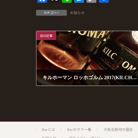
ac
n
es
o
有
お知らせ
カテゴリー
e
e
se
p
b
n
y
o
g
Li
前の記事
o
er
n
k
k
キルホーマン ロッホゴルム 2017(KILCHOMAN LOCH GORM 2017)
2017年9月2日
Barとは
Barのマナー集
大阪北新地の歴史