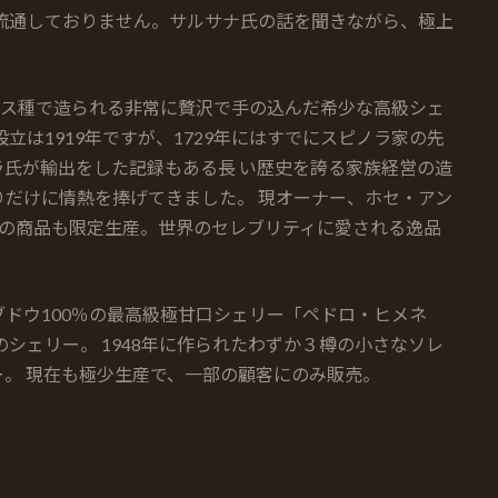
流通しておりません。サルサナ氏の話を聞きながら、極上
ネス種で造られる非常に贅沢で手の込んだ希少な高級シェ
立は1919年ですが、1729年にはすでにスピノラ家の先
氏が輸出をした記録もある長 い歴史を誇る家族経営の造
だけに情熱を捧げてきました。 現オーナー、ホセ・アン
れの商品も限定生産。世界のセレブリティに愛される逸品
ドウ100％の最高級極甘口シェリー「ペドロ・ヒメネ
のシェリー。 1948年に作られたわずか３樽の小さなソレ
。 現在も極少生産で、一部の顧客にのみ販売。