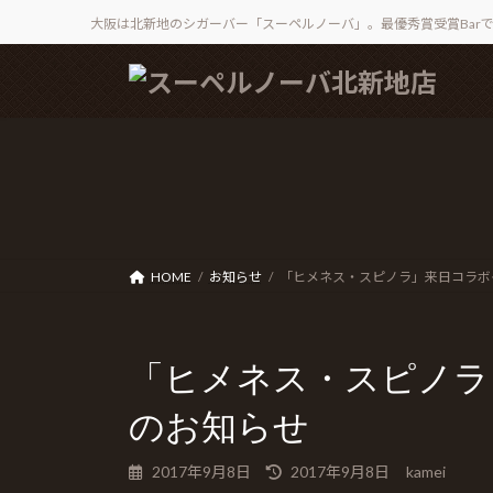
大阪は北新地のシガーバー「スーペルノーバ」。最優秀賞受賞Bar
コ
ナ
ン
ビ
テ
ゲ
ン
ー
ツ
シ
へ
ョ
ス
ン
キ
に
ッ
移
HOME
お知らせ
「ヒメネス・スピノラ」来日コラボイ
プ
動
「ヒメネス・スピノラ」
のお知らせ
最
2017年9月8日
2017年9月8日
kamei
終