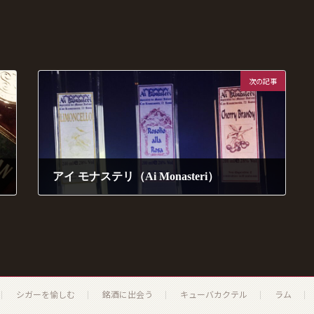
次の記事
アイ モナステリ（Ai Monasteri）
2017年9月13日
シガーを愉しむ
銘酒に出会う
キューバカクテル
ラム