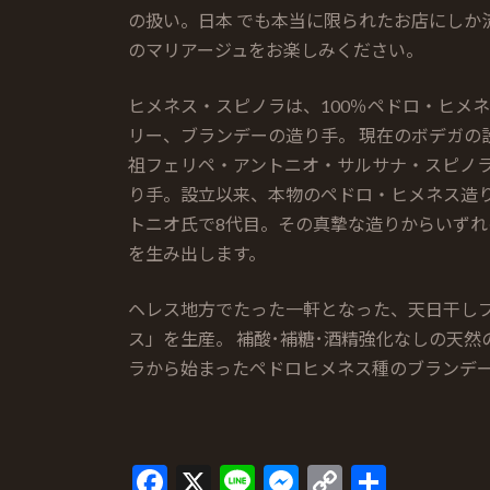
の扱い。日本 でも本当に限られたお店にしか
のマリアージュをお楽しみください。
ヒメネス・スピノラは、100％ペドロ・ヒメ
リー、ブランデーの造り手。 現在のボデガの設
祖フェリペ・アントニオ・サルサナ・スピノラ
り手。設立以来、本物のペドロ・ヒメネス造り
トニオ氏で8代目。その真摯な造りからいず
を生み出します。
ヘレス地方でたった一軒となった、天日干しブ
ス」を生産。 補酸･補糖･酒精強化なしの天然
ラから始まったペドロヒメネス種のブランデー
F
X
Li
M
C
共