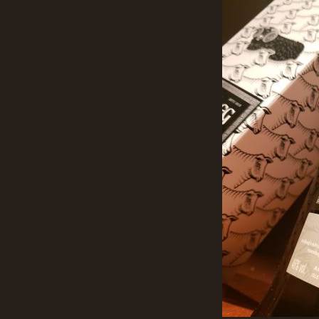
日
時
: