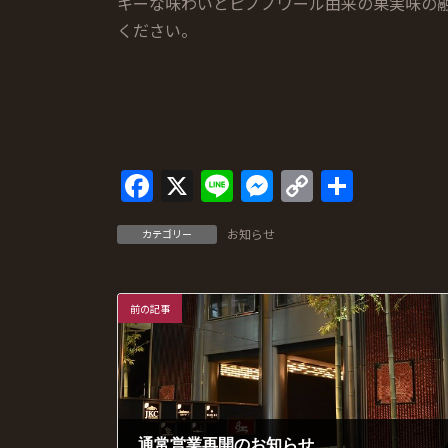
キーな味わいとピノノワール由来の果実味の
ください。
F
X
Li
M
C
共
ac
n
es
o
有
お知らせ
カテゴリー
e
e
se
p
b
n
y
o
g
Li
前の記事
o
er
n
k
k
通常営業再開のお知らせ