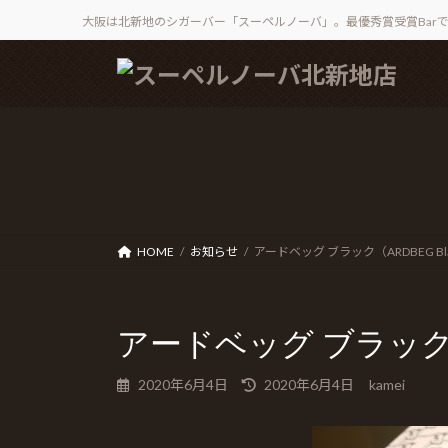
大阪は北新地のシガーバー「スーペルノーバ」。最優秀賞受賞Bar
コ
ナ
ン
ビ
テ
ゲ
ン
ー
ツ
シ
へ
ョ
ス
ン
キ
に
ッ
移
HOME
お知らせ
アードベッグ ブラック（ARDBEG Bla
プ
動
アードベッグ ブラック（A
最
2020年6月4日
2020年6月4日
kamei
終
更
新