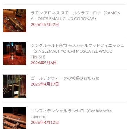
ラモン アロネス スモールクラブコロナ（RAMON
ALLONES SMALL CLUB CORONAS）
ニューグローブ 10年（NEW GROVE 10 years）
2026年5月22日
2026年7月12日
シングルモルト余市 モスカテルウッドフィニッシュ
（SINGLEMALT YOICHI MOSCATEL WOOD
お陰をもちましてスーペルノーバ北新地店は14周
FINISH）
年を迎えることとなりました。
2026年5月6日
2026年6月29日
ゴールデンウィークの営業のお知らせ
ビッグピート33年 コニャック＆シェリーフィニ
2026年4月19日
ッシュ（BIG PEAT 33years COGNAC & SHERRY
FINISH）
2026年6月6日
コンフィデンシャル ランセロ（Confidenciaal
Lancero）
ラモン アロネス スモールクラブコロナ（RAMON
2026年4月12日
ALLONES SMALL CLUB CORONAS）
2026年5月22日