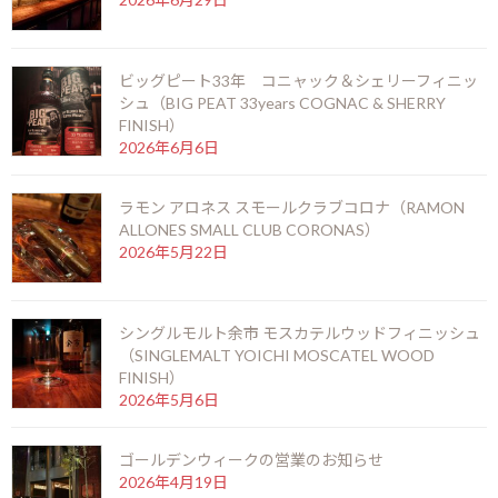
トランド行きを後押しした人物と言われています。竹鶴がスコット
ランドで学んだウイスキー造りの手法をまとめた｢竹鶴ノート｣は
岩井の元に渡り、そのノートを参考にしてマルスウイスキーを作
ビッグピート33年 コニャック＆シェリーフィニッ
りました。
シュ（BIG PEAT 33years COGNAC & SHERRY
FINISH）
マルス信州蒸留所のテロワールにおける特徴は、長野県の中央ア
2026年6月6日
ルプス駒ヶ岳山麓標高798mにある点です。標高の高さゆえに、軽
い減圧蒸留になっていると言えます。減圧蒸留とは、気圧が下がる
ラモン アロネス スモールクラブコロナ（RAMON
ことで素材の沸点が下がり、より低い温度でアルコール蒸留がで
ALLONES SMALL CLUB CORONAS）
きるようになるので、温度上昇による風味の変化を減らすことが
2026年5月22日
でき、常圧蒸留に比べて風味豊かな原酒を蒸留する技術のことで
す。
シングルモルト余市 モスカテルウッドフィニッシュ
信州マルス蒸留所は長野県宮田村の大田切川沿いに作られてお
（SINGLEMALT YOICHI MOSCATEL WOOD
り、まさに風光明媚、清澄な空気と豊かな水源に囲まれ、ウイス
FINISH）
キー製造にはもってこいの場所です。
2026年5月6日
マルスモルテージは、マルス信州蒸留所でしか販売していない蒸
ゴールデンウィークの営業のお知らせ
留所限定ボトルで、ブレンデッドモルト。
2026年4月19日