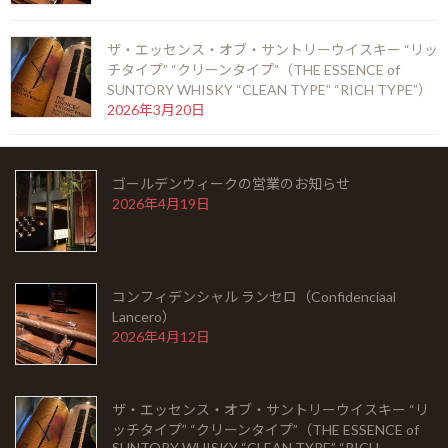
ザ・エッセンス・オブ・サントリーウイスキー “リッ
チタイプ” “クリーンタイプ”（THE ESSENCE of
シングルモルト余市 モスカテルウッドフィニッシ
SUNTORY WHISKY “CLEAN TYPE” “RICH TYPE”）
ュ（SINGLEMALT YOICHI MOSCATEL WOOD
2026年3月20日
FINISH）
2026年5月6日
ゴールデンウィークの営業のお知らせ
HOME
2026年4月19日
お知らせ
Barとは
コンフィデンシャル ランセロ（Confidenciaal
Lancero）
シガーを愉しむ
2026年4月12日
銘酒に出会う
フード
ザ・エッセンス・オブ・サントリーウイスキー “リ
ッチタイプ” “クリーンタイプ”（THE ESSENCE of
SUNTORY WHISKY “CLEAN TYPE” “RICH