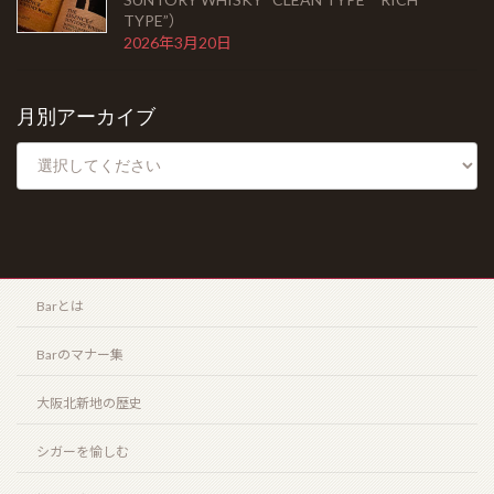
北新地店案内
TYPE”）
2026年3月20日
月別アーカイブ
Barとは
Barのマナー集
大阪北新地の歴史
シガーを愉しむ