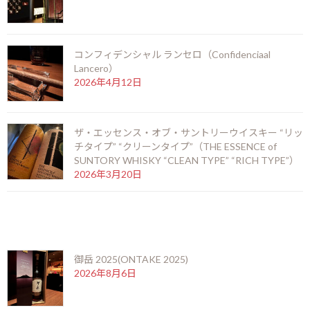
甘い印象の香りでアルコールの強みは感じさせず、柔らかなバニ
ラのアロマが包み込みます。是非お楽しみ下さい。
コンフィデンシャル ランセロ（Confidenciaal
F
X
Li
M
C
共
Lancero）
ac
n
es
o
有
2026年4月12日
お知らせ
カテゴリー
e
e
se
p
b
n
y
ザ・エッセンス・オブ・サントリーウイスキー “リッ
o
g
Li
前の記事
チタイプ” “クリーンタイプ”（THE ESSENCE of
SUNTORY WHISKY “CLEAN TYPE” “RICH TYPE”）
o
er
n
2026年3月20日
k
k
最近の投稿
御岳 2025(ONTAKE 2025)
橘花ジン 朱華（KIKKA GIN HANEZU）
2026年8月6日
2021年9月20日
次の記事