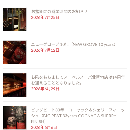
お盆期間の営業時間のお知らせ
2026年7月25日
ニューグローブ 10年（NEW GROVE 10 years）
ロングモーン23年（LONG MORN 23years old）
2026年7月12日
2021年10月1日
最近の投稿
お陰をもちましてスーペルノーバ北新地店は14周年
を迎えることとなりました。
御岳 2025(ONTAKE 2025)
2026年6月29日
2026年8月6日
ビッグピート33年 コニャック＆シェリーフィニッ
シュ（BIG PEAT 33years COGNAC & SHERRY
お盆期間の営業時間のお知らせ
FINISH）
2026年7月25日
2026年6月6日