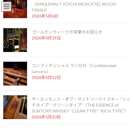
（SINGLEMALT YOICHI MOSCATEL WOOD
English
北新地店 06-6346-3377
FINISH）
コ
ナ
2026年5月6日
ン
ビ
テ
ゲ
ゴールデンウィークの営業のお知らせ
ン
ー
2026年4月19日
ツ
シ
お知らせ
へ
ョ
ス
ン
キ
に
ッ
移
HOME
お知らせ
コンフィデンシャル ランセロ（Confidenciaal
プ
動
マルス信州蒸留所限定 マルスモルテージ(MARS MALTAGE Distillery’s Original
Lancero）
Blended Malt Whisky)
2026年4月12日
マルス信州蒸留所限定 マルスモ
ザ・エッセンス・オブ・サントリーウイスキー “リッ
ルテージ(MARS MALTAGE
チタイプ” “クリーンタイプ”（THE ESSENCE of
SUNTORY WHISKY “CLEAN TYPE” “RICH TYPE”）
Distillery’s Original Blended Malt
2026年3月20日
Whisky)