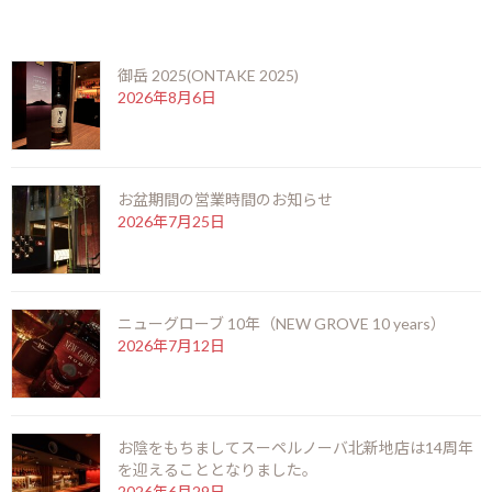
最
2021年9月25日
2021年9月25日
kamei
最近の投稿
終
更
新
御岳 2025(ONTAKE 2025)
本坊酒造は1872年に鹿児島で創業した酒造メーカーで、マルス信
日
2026年8月6日
時
州蒸留所はこの会社が所有する蒸留所です。創業当時は焼酎の製
:
造をメインとしており、1949年にウイスキーの生産を始めまし
た。
お盆期間の営業時間のお知らせ
高度経済成長期がはじまる1950年代には、日本にもウイスキー文
2026年7月25日
化が定着し始め、1980年代になると少量生産を行う｢地ウイスキ
ー｣ブームが起こり、本坊酒造はブームの火付け役となっていきま
す。
ニューグローブ 10年（NEW GROVE 10 years）
1985年には｢いつか日本の風土を生かした本物のウイスキーを造り
2026年7月12日
たい｣という夢を実現するため、長野県にマルス信州蒸留所を建設
します。
マルスのウイスキー造りに欠かせないのが、1945年に本坊酒造の
お陰をもちましてスーペルノーバ北新地店は14周年
顧問に就任した岩井喜一郎です。国産ウイスキーの生みの親とし
を迎えることとなりました。
て有名な“マッサン”こと竹鶴政孝の元上司にあたり、竹鶴にスコッ
2026年6月29日