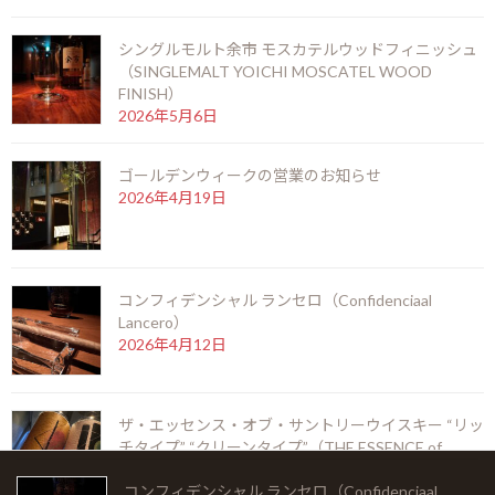
ッシュ（BIG PEAT 33years COGNAC & SHERRY
FINISH）
シングルモルト余市 モスカテルウッドフィニッシュ
2026年6月6日
（SINGLEMALT YOICHI MOSCATEL WOOD
FINISH）
2026年5月6日
ラモン アロネス スモールクラブコロナ（RAMON
ALLONES SMALL CLUB CORONAS）
2026年5月22日
ゴールデンウィークの営業のお知らせ
2026年4月19日
シングルモルト余市 モスカテルウッドフィニッシ
ュ（SINGLEMALT YOICHI MOSCATEL WOOD
FINISH）
コンフィデンシャル ランセロ（Confidenciaal
2026年5月6日
Lancero）
2026年4月12日
ゴールデンウィークの営業のお知らせ
2026年4月19日
ザ・エッセンス・オブ・サントリーウイスキー “リッ
チタイプ” “クリーンタイプ”（THE ESSENCE of
SUNTORY WHISKY “CLEAN TYPE” “RICH TYPE”）
2026年3月20日
コンフィデンシャル ランセロ（Confidenciaal