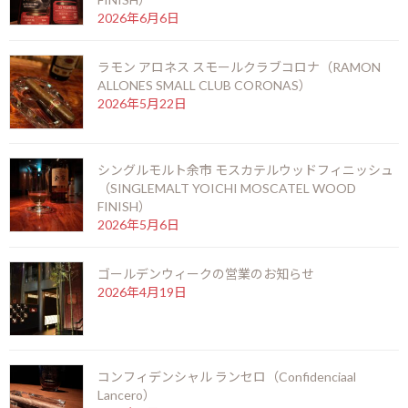
2026年6月6日
ヴィトラ名 ペティロブスト
ラモン アロネス スモールクラブコロナ（RAMON
セリーシリーズの中でも不動の1番人気であるセリーD No.4を短く
ALLONES SMALL CLUB CORONAS）
した、現在の葉巻市場においても需要の高いペティロブストサイズ
2026年5月22日
で喫煙時間は約30分。
2011年にセリーD No.5がリリースされ、3年後の2014年にこのセ
シングルモルト余市 モスカテルウッドフィニッシュ
リーD No.6はリリースされました。セリーDシリーズのリングゲー
（SINGLEMALT YOICHI MOSCATEL WOOD
ジは全て同じで50。No.6はショートスモークでかつ、濃厚な味わ
FINISH）
いを楽しみたい方には大変満足感の高いシガーです。当店で、現在
2026年5月6日
販売しているセリーD No.6は2018年に巻かれた葉巻。当店でゆっ
くり熟成を重ね素晴らしい味わいに仕上がっております。在庫数に
ゴールデンウィークの営業のお知らせ
限りはございますが、ぜひこの機会にお楽しみください。
2026年4月19日
F
X
Li
M
C
共
ac
n
es
o
有
お知らせ
カテゴリー
e
e
se
p
コンフィデンシャル ランセロ（Confidenciaal
Lancero）
b
n
y