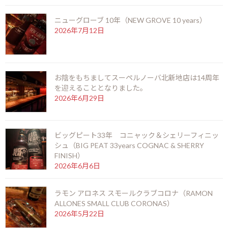
2024年8月17日
ニューグローブ 10年（NEW GROVE 10 years）
最近の投稿
2026年7月12日
お盆期間の営業時間のお知らせ
2026年7月25日
お陰をもちましてスーペルノーバ北新地店は14周年
を迎えることとなりました。
2026年6月29日
ニューグローブ 10年（NEW GROVE 10 years）
2026年7月12日
ビッグピート33年 コニャック＆シェリーフィニッ
シュ（BIG PEAT 33years COGNAC & SHERRY
FINISH）
2026年6月6日
お陰をもちましてスーペルノーバ北新地店は14周
年を迎えることとなりました。
2026年6月29日
ラモン アロネス スモールクラブコロナ（RAMON
ALLONES SMALL CLUB CORONAS）
2026年5月22日
ビッグピート33年 コニャック＆シェリーフィニ