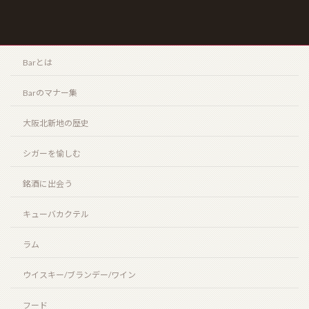
北新地店案内
Barとは
Barのマナー集
大阪北新地の歴史
シガーを愉しむ
銘酒に出会う
キューバカクテル
ラム
ウイスキー/ブランデー/ワイン
フード