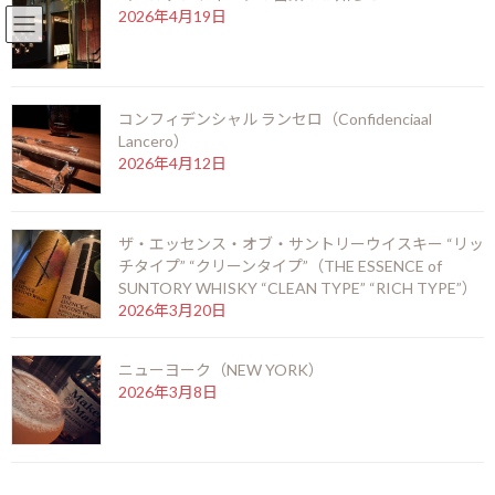
2026年4月19日
English
北新地店 06-6346-3377
コ
ナ
ン
ビ
テ
ゲ
コンフィデンシャル ランセロ（Confidenciaal
ン
ー
Lancero）
ツ
シ
お知らせ
2026年4月12日
へ
ョ
ス
ン
キ
に
ッ
移
HOME
お知らせ
パルタガス セリーD №6（PARTAGAS SERIE D No.6）
ザ・エッセンス・オブ・サントリーウイスキー “リッ
プ
動
チタイプ” “クリーンタイプ”（THE ESSENCE of
SUNTORY WHISKY “CLEAN TYPE” “RICH TYPE”）
パルタガス セリーD
2026年3月20日
№6（PARTAGAS SERIE D No.6）
ニューヨーク（NEW YORK）
最
2024年8月8日
2024年8月8日
kamei
2026年3月8日
終
更
新
日
時