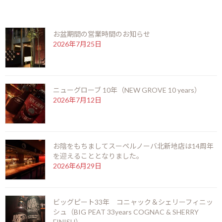
:
最近の投稿
お盆期間の営業時間のお知らせ
2026年7月25日
ニューグローブ 10年（NEW GROVE 10 years）
2026年7月12日
お陰をもちましてスーペルノーバ北新地店は14周年
を迎えることとなりました。
2026年6月29日
ビッグピート33年 コニャック＆シェリーフィニッ
シュ（BIG PEAT 33years COGNAC & SHERRY
サイズ 長さ：90mm 太さ：19.85mm（リングゲージ50）
FINISH）