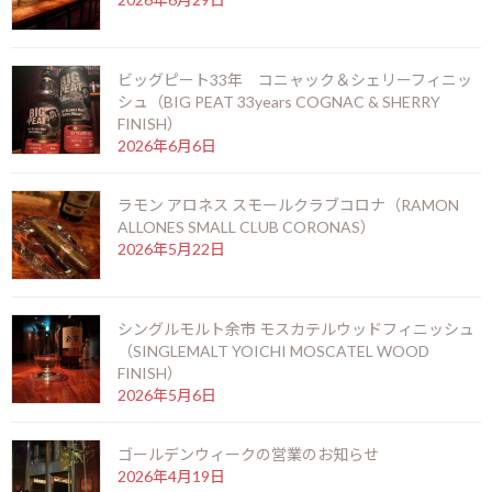
でもお酒が大好きだと言うデービット氏、退職してからはお酒に
関係するビジネスに参入し、やがて日本でウイスキーの輸出をす
る会社を立ち上げました。時が経つごとにご自身でもお酒を作り
ビッグピート33年 コニャック＆シェリーフィニッ
たいと考えたデービット氏が目を付けたのはジンでした。
シュ（BIG PEAT 33years COGNAC & SHERRY
FINISH）
当時世界的にクラフトジンブームが訪れていましたが、日本には
2026年6月6日
まだクラフトジンがありませんでした。産地をこだわらなくて良
く、基礎さえ抑えていればいくらでもアレンジができるジンで和
ラモン アロネス スモールクラブコロナ（RAMON
のテイストを表現しようと思ったデービット氏が選んだ地は京
ALLONES SMALL CLUB CORONAS）
都、雅な雰囲気を持つ歴史的なこの土地がデービット氏の目指す
2026年5月22日
ジンに最も適していると判断しました。
シングルモルト余市 モスカテルウッドフィニッシュ
（SINGLEMALT YOICHI MOSCATEL WOOD
一般的なジン造りで使われるベーススピリッツは、穀類や芋や糖蜜
FINISH）
が原料のものが多いですが、京都蒸留所ではライススピリッツを
2026年5月6日
使用しています。
ゴールデンウィークの営業のお知らせ
ライススピリッツ特有の優しい甘みを土台に、ジュニパーベリー
2026年4月19日
とオリスの伝統的なボタニカルに加えて赤松のウッドチップとい