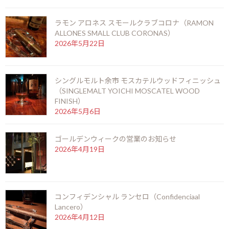
ラモン アロネス スモールクラブコロナ（RAMON
ALLONES SMALL CLUB CORONAS）
2026年5月22日
シングルモルト余市 モスカテルウッドフィニッシュ
11月16日（日）臨時休業いたします。
（SINGLEMALT YOICHI MOSCATEL WOOD
2025年11月6日
FINISH）
2026年5月6日
最近の投稿
ゴールデンウィークの営業のお知らせ
御岳 2025(ONTAKE 2025)
2026年4月19日
2026年8月6日
コンフィデンシャル ランセロ（Confidenciaal
お盆期間の営業時間のお知らせ
Lancero）
2026年7月25日
2026年4月12日