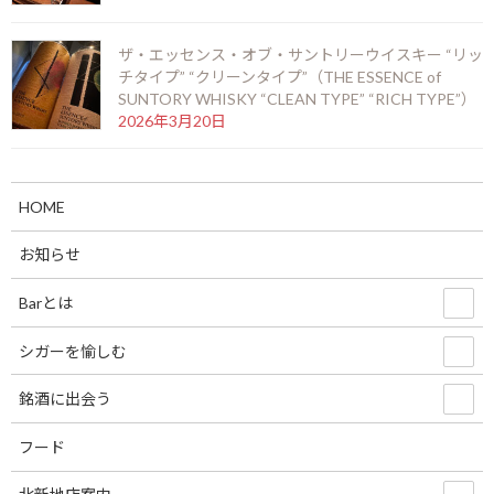
ザ・エッセンス・オブ・サントリーウイスキー “リッ
ニューグローブ 10年（NEW GROVE 10 years）
チタイプ” “クリーンタイプ”（THE ESSENCE of
2026年7月12日
SUNTORY WHISKY “CLEAN TYPE” “RICH TYPE”）
2026年3月20日
お陰をもちましてスーペルノーバ北新地店は14周
HOME
年を迎えることとなりました。
2026年6月29日
お知らせ
Barとは
ビッグピート33年 コニャック＆シェリーフィニ
ッシュ（BIG PEAT 33years COGNAC & SHERRY
シガーを愉しむ
FINISH）
2026年6月6日
銘酒に出会う
フード
ラモン アロネス スモールクラブコロナ（RAMON
ALLONES SMALL CLUB CORONAS）
2026年5月22日