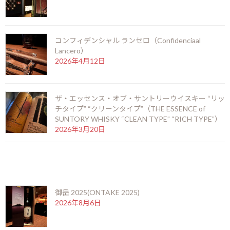
う少し変わった素材も使ってベースとなる味わいを作っています。
コンフィデンシャル ランセロ（Confidenciaal
Lancero）
『季のTEA』は、明治12年に創業した宇治茶の老舗である堀井七
2026年4月12日
茗園とのコラボで造られた特別なジンで、過去に数回数量限定で
発売されました。
ザ・エッセンス・オブ・サントリーウイスキー “リッ
かつて室町時代、宇治茶を甚く気に入った足利将軍が指定した
チタイプ” “クリーンタイプ”（THE ESSENCE of
「宇治七茗園」と呼ばれる7つの茶園がありました。ほとんどの茶
SUNTORY WHISKY “CLEAN TYPE” “RICH TYPE”）
園は時代の流れと共に消えてしまいましたが、唯一残っている奥の
2026年3月20日
山茶園を擁しているのが堀井七茗園です。
最近の投稿
堀井七茗園の誇るこだわりの玉露と碾茶が使われているのが特徴
御岳 2025(ONTAKE 2025)
で、日本らしい和の雰囲気を纏った緑茶の香りが優しく漂うと共
2026年8月6日
に、ホワイトチョコレートのようなニュアンスも併せ持つジンと
なっています。