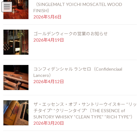
（SINGLEMALT YOICHI MOSCATEL WOOD
English
北新地店 06-6346-3377
FINISH）
コ
ナ
2026年5月6日
ン
ビ
テ
ゲ
ゴールデンウィークの営業のお知らせ
ン
ー
2026年4月19日
ツ
シ
お知らせ
へ
ョ
ス
ン
キ
に
ッ
移
HOME
お知らせ
コンフィデンシャル ランセロ（Confidenciaal
プ
動
季のTEA 京都ドライジン（KI NO TEA KYOTO DRY GIN）
Lancero）
2026年4月12日
季のTEA 京都ドライジン（KI
NO TEA KYOTO DRY GIN）
ザ・エッセンス・オブ・サントリーウイスキー “リッ
チタイプ” “クリーンタイプ”（THE ESSENCE of
最
2025年10月24日
2025年10月24日
kamei
SUNTORY WHISKY “CLEAN TYPE” “RICH TYPE”）
終
2026年3月20日
更
新
日