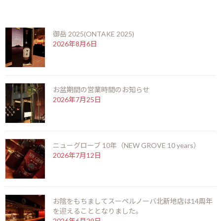
時
最近の投稿
:
御岳 2025(ONTAKE 2025)
2026年8月6日
お盆期間の営業時間のお知らせ
2026年7月25日
2016年に京都で設立された京都蒸留所は、日本初のジンに特化し
ニューグローブ 10年（NEW GROVE 10 years）
た蒸留所です。
2026年7月12日
クラフトウイスキーブームの真っ只中、あえてジンの蒸留所を作る
決意をしたのはオーナーのデービット・クロール氏。
お陰をもちましてスーペルノーバ北新地店は14周年
デービット氏はイギリス出身で、初めて日本にやってきたのは
を迎えることとなりました。
1980年代、当時勤めていた金融企業の研修のためでした。ご自身
2026年6月29日