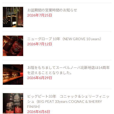
日本のクラフトジンのパイオニアが送り出す、和の要素が詰め込
お盆期間の営業時間のお知らせ
まれたプレミアムジンです。ぜひ一度ご堪能ください。
2026年7月25日
F
X
Li
M
C
共
ac
n
es
o
有
お知らせ
カテゴリー
e
e
se
p
ニューグローブ 10年（NEW GROVE 10 years）
2026年7月12日
b
n
y
o
g
Li
前の記事
o
er
n
お陰をもちましてスーペルノーバ北新地店は14周年
k
k
を迎えることとなりました。
2026年6月29日
ビッグピート33年 コニャック＆シェリーフィニッ
アードナッホー インフィニットロッホ セカンドリリース（ARDNAHOE INFINITE LOCH SECOND RELEASE）
シュ（BIG PEAT 33years COGNAC & SHERRY
2025年10月10日
FINISH）
2026年6月6日
次の記事