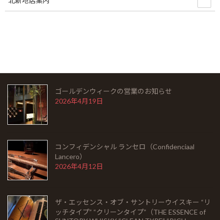
北新地店案内
シングルモルト余市 モスカテルウッドフィニッシ
ュ（SINGLEMALT YOICHI MOSCATEL WOOD
FINISH）
2026年5月6日
ゴールデンウィークの営業のお知らせ
2026年4月19日
コンフィデンシャル ランセロ（Confidenciaal
Lancero）
2026年4月12日
ザ・エッセンス・オブ・サントリーウイスキー “リ
ッチタイプ” “クリーンタイプ”（THE ESSENCE of