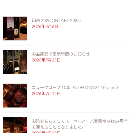
:
最近の投稿
コンとブラックオリーブを合わせシンプルに仕上げました。
トマトを使った定番パスタですが、飽きのこない味わいで人気メ
御岳 2025(ONTAKE 2025)
ニューの一つです。
2026年8月6日
F
X
Li
M
C
共
ac
n
es
o
有
お盆期間の営業時間のお知らせ
お知らせ
カテゴリー
e
e
se
p
2026年7月25日
b
n
y
o
g
Li
前の記事
o
er
n
ニューグローブ 10年（NEW GROVE 10 years）
2026年7月12日
k
k
お陰をもちましてスーペルノーバ北新地店は14周年
シガーテイスティング会 オヨ・デ・モンテレイ グランド・エピキュア
を迎えることとなりました。
2026年6月29日