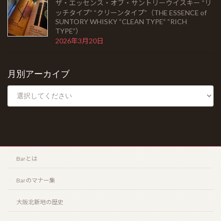
ザ・エッセンス・オブ・サントリーウイスキー “リ
ッチタイプ” “クリーンタイプ”（THE ESSENCE of
SUNTORY WHISKY “CLEAN TYPE” “RICH
ラモン アロネス スモールクラブコロナ（RAMON
TYPE”）
ALLONES SMALL CLUB CORONAS）
2026年3月20日
2026年5月22日
月別アーカイブ
シングルモルト余市 モスカテルウッドフィニッシュ
（SINGLEMALT YOICHI MOSCATEL WOOD
FINISH）
2026年5月6日
ゴールデンウィークの営業のお知らせ
2026年4月19日
Barとは
Barのマナー集
コンフィデンシャル ランセロ（Confidenciaal
Lancero）
大阪北新地の歴史
2026年4月12日