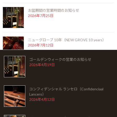
ラモン アロネス スモールクラブコロナ（RAMON
ALLONES SMALL CLUB CORONAS）
お盆期間の営業時間のお知らせ
2026年5月22日
2026年7月25日
シングルモルト余市 モスカテルウッドフィニッシ
ュ（SINGLEMALT YOICHI MOSCATEL WOOD
ニューグローブ 10年（NEW GROVE 10 years）
FINISH）
2026年7月12日
2026年5月6日
ゴールデンウィークの営業のお知らせ
2026年4月19日
お陰をもちましてスーペルノーバ北新地店は14周年
を迎えることとなりました。
2026年6月29日
コンフィデンシャル ランセロ（Confidenciaal
Lancero）
ビッグピート33年 コニャック＆シェリーフィニッ
2026年4月12日
シュ（BIG PEAT 33years COGNAC & SHERRY
FINISH）
2026年6月6日