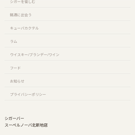
シガーを愉しむ
ザ・エッセンス・オブ・サントリーウイスキー “リッ
銘酒に出会う
チタイプ” “クリーンタイプ”（THE ESSENCE of
SUNTORY WHISKY “CLEAN TYPE” “RICH TYPE”）
キューバカクテル
2026年3月20日
ラム
ウイスキー/ブランデー/ワイン
HOME
フード
お知らせ
お知らせ
Barとは
プライバシーポリシー
シガーを愉しむ
銘酒に出会う
シガーバー
フード
スーペルノーバ北新地店