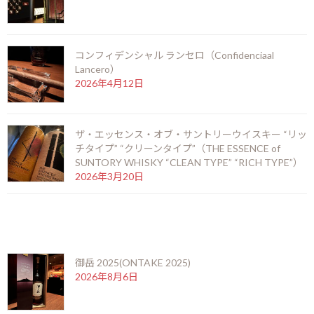
2026年7月25日
コンフィデンシャル ランセロ（Confidenciaal
Lancero）
ニューグローブ 10年（NEW GROVE 10 years）
2026年4月12日
2026年7月12日
ザ・エッセンス・オブ・サントリーウイスキー “リッ
チタイプ” “クリーンタイプ”（THE ESSENCE of
お陰をもちましてスーペルノーバ北新地店は14周
SUNTORY WHISKY “CLEAN TYPE” “RICH TYPE”）
年を迎えることとなりました。
2026年3月20日
2026年6月29日
最近の投稿
ビッグピート33年 コニャック＆シェリーフィニ
ッシュ（BIG PEAT 33years COGNAC & SHERRY
御岳 2025(ONTAKE 2025)
FINISH）
2026年8月6日
2026年6月6日