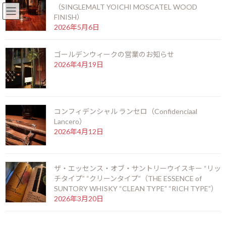
（SINGLEMALT YOICHI MOSCATEL WOOD
English
北新地店 06-6346-3377
FINISH）
コ
ナ
2026年5月6日
ン
ビ
テ
ゲ
ゴールデンウィークの営業のお知らせ
ン
ー
2026年4月19日
ツ
シ
お知らせ
へ
ョ
ス
ン
キ
に
ッ
移
HOME
お知らせ
オリーブとベーコンのトマトパスタ
コンフィデンシャル ランセロ（Confidenciaal
プ
動
Lancero）
2026年4月12日
オリーブとベーコンのトマトパ
スタ
ザ・エッセンス・オブ・サントリーウイスキー “リッ
最
2014年7月20日
2014年7月20日
kamei
チタイプ” “クリーンタイプ”（THE ESSENCE of
終
SUNTORY WHISKY “CLEAN TYPE” “RICH TYPE”）
更
2026年3月20日
新
日
時
玉ねぎやトマトをじっくり煮込んだ自家製トマトソースに、ベー