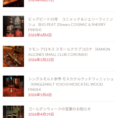
o
g
Li
前の記事
o
er
n
k
k
ビッグピート33年 コニャック＆シェリーフィニッ
シュ（BIG PEAT 33years COGNAC & SHERRY
FINISH）
2026年6月6日
ＢＢＲ社「ベリーズ・オウン・セレクション・ラム」
ラモン アロネス スモールクラブコロナ（RAMON
2014年9月26日
ALLONES SMALL CLUB CORONAS）
2026年5月22日
次の記事
シングルモルト余市 モスカテルウッドフィニッシュ
（SINGLEMALT YOICHI MOSCATEL WOOD
FINISH）
2026年5月6日
ザ ピンクピジョン モーリシャスラム
ゴールデンウィークの営業のお知らせ
2026年4月19日
2014年10月11日