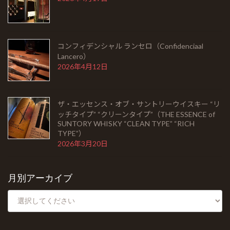
ラモン アロネス スモールクラブコロナ（RAMON
ALLONES SMALL CLUB CORONAS）
2026年5月22日
コンフィデンシャル ランセロ（Confidenciaal
Lancero）
2026年4月12日
シングルモルト余市 モスカテルウッドフィニッシュ
（SINGLEMALT YOICHI MOSCATEL WOOD
FINISH）
ザ・エッセンス・オブ・サントリーウイスキー “リ
2026年5月6日
ッチタイプ” “クリーンタイプ”（THE ESSENCE of
SUNTORY WHISKY “CLEAN TYPE” “RICH
TYPE”）
ゴールデンウィークの営業のお知らせ
2026年3月20日
2026年4月19日
月別アーカイブ
コンフィデンシャル ランセロ（Confidenciaal
Lancero）
2026年4月12日