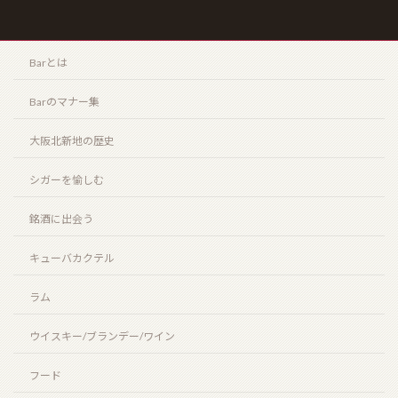
ザ・エッセンス・オブ・サントリーウイスキー “リッ
チタイプ” “クリーンタイプ”（THE ESSENCE of
Barとは
SUNTORY WHISKY “CLEAN TYPE” “RICH TYPE”）
2026年3月20日
Barのマナー集
大阪北新地の歴史
HOME
シガーを愉しむ
お知らせ
銘酒に出会う
Barとは
キューバカクテル
シガーを愉しむ
ラム
銘酒に出会う
ウイスキー/ブランデー/ワイン
フード
フード