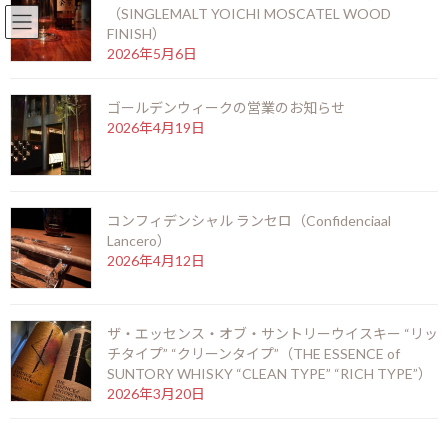
（SINGLEMALT YOICHI MOSCATEL WOOD
English
北新地店 06-6346-3377
FINISH）
コ
ナ
2026年5月6日
ン
ビ
テ
ゲ
ゴールデンウィークの営業のお知らせ
ン
ー
2026年4月19日
ツ
シ
お知らせ
へ
ョ
ス
ン
キ
に
ッ
移
HOME
お知らせ
コンフィデンシャル ランセロ（Confidenciaal
プ
動
アップマン マグナム48 エディシオンリミターダ2009
Lancero）
2026年4月12日
アップマン マグナム48 エディ
シオンリミターダ2009
ザ・エッセンス・オブ・サントリーウイスキー “リッ
チタイプ” “クリーンタイプ”（THE ESSENCE of
最
2014年10月4日
2014年10月4日
kamei
SUNTORY WHISKY “CLEAN TYPE” “RICH TYPE”）
終
2026年3月20日
更
新
日