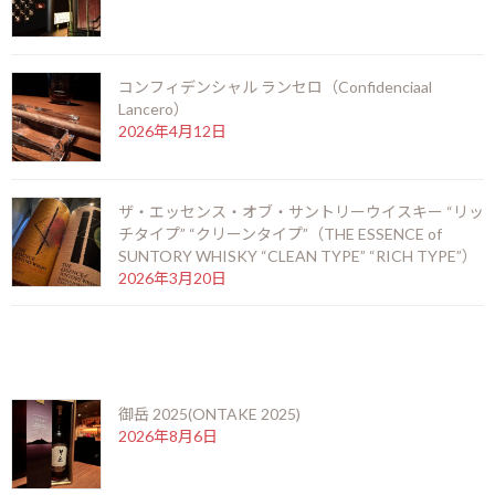
最近の投稿
コンフィデンシャル ランセロ（Confidenciaal
御岳 2025(ONTAKE 2025)
Lancero）
2026年8月6日
2026年4月12日
ザ・エッセンス・オブ・サントリーウイスキー “リッ
お盆期間の営業時間のお知らせ
チタイプ” “クリーンタイプ”（THE ESSENCE of
2026年7月25日
SUNTORY WHISKY “CLEAN TYPE” “RICH TYPE”）
2026年3月20日
ニューグローブ 10年（NEW GROVE 10 years）
最近の投稿
2026年7月12日
御岳 2025(ONTAKE 2025)
2026年8月6日
お陰をもちましてスーペルノーバ北新地店は14周
年を迎えることとなりました。