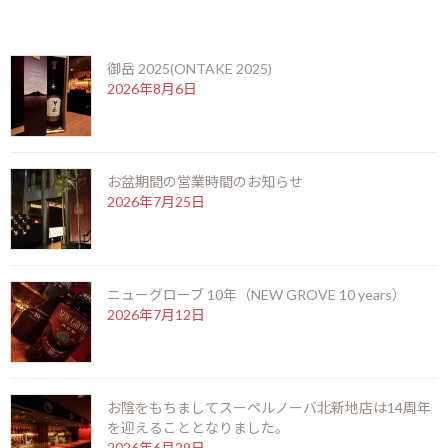
時
アップマン特有の木質系の香りを残しつつ、蜜のような甘味と旨味
最近の投稿
:
が特徴的なシガーです。コーヒーやビターチョコの風味も入り混じ
り、上品で洗練された味わいに仕上がっています。
御岳 2025(ONTAKE 2025)
2026年8月6日
「48」という数字は、リングゲージを表していて、短いながらも
比較的太さはあります。ミディアムボディな味わいで、短くなる最
後まで旨味を楽しんで頂けます。
お盆期間の営業時間のお知らせ
喫煙時間は 40分程で、重宝するサイズではないでしょうか。シガ
2026年7月25日
ーファンの間でも、評価が高く人気のシガーです。
2009年の限定シリーズでの為、残りわずかです。お早目にどう
ぞ。
ニューグローブ 10年（NEW GROVE 10 years）
2026年7月12日
F
X
Li
M
C
共
ac
n
es
o
有
お知らせ
カテゴリー
e
e
se
p
お陰をもちましてスーペルノーバ北新地店は14周年
b
n
y
を迎えることとなりました。
2026年6月29日