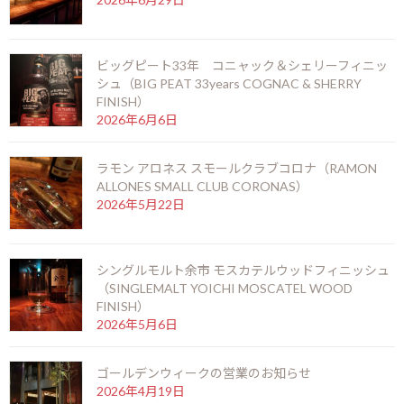
ルリカケスは、奄美諸島の徳之島に1949年に創業した黒糖焼酎を
製造する高岡醸造が、1979年に発売開始した日本初のゴールドラ
ムです。パパイヤから自社培養した天然酵母を使った製法で、日本
ビッグピート33年 コニャック＆シェリーフィニッ
初のゴールドラムを生み出しました。サトウキビのみを原料とし
シュ（BIG PEAT 33years COGNAC & SHERRY
て三回蒸留後、オーク樽で熟成させたハンドメイドの純国産熟成
FINISH）
ラム。
2026年6月6日
ルリカケスという名前は、世界でも奄美大島と徳之島でしか生息
していない国の天然記念物にも指定されている瑠璃色の羽が美し
ラモン アロネス スモールクラブコロナ（RAMON
い鳥のことで、ラベルにもその姿が描かれています。そんなルリカ
ALLONES SMALL CLUB CORONAS）
ケスラムを20年間樽熟成し、定期的に少量リリースされているの
2026年5月22日
がこの、小夜曲“セレナーデ”。
柔らかく甘美な香りと繊細で優しい味わい、余韻には黒糖を食べ
た後のような凝縮したサトウキビの甘みが心地良く広がります。
シングルモルト余市 モスカテルウッドフィニッシュ
アルコール度数は35度と少し低めですので、ぜひストレートかロ
（SINGLEMALT YOICHI MOSCATEL WOOD
ックでお愉しみください。
FINISH）
丁寧に真摯に向きあったメイドインジャパンの酒造りへの思い
2026年5月6日
は、きっと飲んでいただければ分かっていただけることでしょう。
ゴールデンウィークの営業のお知らせ
F
X
Li
M
C
共
2026年4月19日