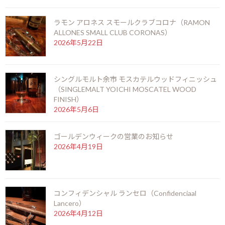
ラモン アロネス スモールクラブコロナ（RAMON
ALLONES SMALL CLUB CORONAS）
お陰をもちましてスーペルノーバ北新地店は14周
2026年5月22日
年を迎えることとなりました。
2026年6月29日
シングルモルト余市 モスカテルウッドフィニッシュ
（SINGLEMALT YOICHI MOSCATEL WOOD
ビッグピート33年 コニャック＆シェリーフィニ
FINISH）
ッシュ（BIG PEAT 33years COGNAC & SHERRY
2026年5月6日
FINISH）
2026年6月6日
ゴールデンウィークの営業のお知らせ
2026年4月19日
ラモン アロネス スモールクラブコロナ（RAMON
ALLONES SMALL CLUB CORONAS）
2026年5月22日
コンフィデンシャル ランセロ（Confidenciaal
Lancero）
シングルモルト余市 モスカテルウッドフィニッシ
2026年4月12日
ュ（SINGLEMALT YOICHI MOSCATEL WOOD
FINISH）