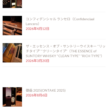
ac
n
es
o
有
お知らせ
カテゴリー
e
e
se
p
b
n
y
コンフィデンシャル ランセロ（Confidenciaal
o
g
Li
前の記事
Lancero）
2026年4月12日
o
er
n
k
k
ザ・エッセンス・オブ・サントリーウイスキー “リッ
チタイプ” “クリーンタイプ”（THE ESSENCE of
SUNTORY WHISKY “CLEAN TYPE” “RICH TYPE”）
2026年3月20日
白州25年（HAKUSHU 25years old）
2019年1月5日
最近の投稿
次の記事
御岳 2025(ONTAKE 2025)
2026年8月6日