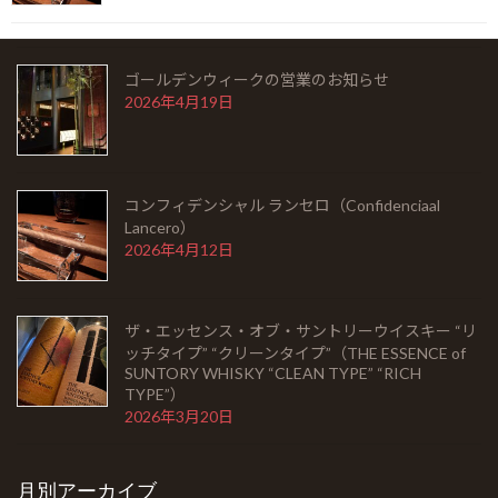
2026年5月6日
ザ・エッセンス・オブ・サントリーウイスキー “リッ
チタイプ” “クリーンタイプ”（THE ESSENCE of
ゴールデンウィークの営業のお知らせ
SUNTORY WHISKY “CLEAN TYPE” “RICH TYPE”）
2026年4月19日
2026年3月20日
コンフィデンシャル ランセロ（Confidenciaal
HOME
Lancero）
2026年4月12日
お知らせ
Barとは
ザ・エッセンス・オブ・サントリーウイスキー “リ
ッチタイプ” “クリーンタイプ”（THE ESSENCE of
シガーを愉しむ
SUNTORY WHISKY “CLEAN TYPE” “RICH
TYPE”）
銘酒に出会う
2026年3月20日
フード
月別アーカイブ