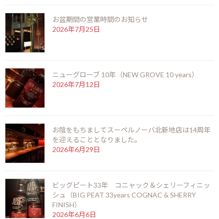
お盆期間の営業時間のお知らせ
今年もやります！！２月限定特別企画・ビーフカレー無料サービス
2026年7月25日
2019年1月27日
最近の投稿
ニューグローブ 10年（NEW GROVE 10 years）
2026年7月12日
御岳 2025(ONTAKE 2025)
2026年8月6日
お陰をもちましてスーペルノーバ北新地店は14周年
を迎えることとなりました。
お盆期間の営業時間のお知らせ
2026年6月29日
2026年7月25日
ビッグピート33年 コニャック＆シェリーフィニッ
シュ（BIG PEAT 33years COGNAC & SHERRY
ニューグローブ 10年（NEW GROVE 10 years）
FINISH）
2026年7月12日
2026年6月6日