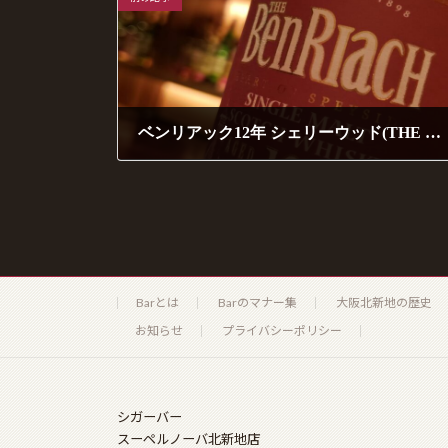
o
g
Li
o
er
n
k
k
ベンリアック12年 シェリーウッド(THE BENRIACH 12years SHERRY WOOD)
2021年4月14日
Barとは
Barのマナー集
大阪北新地の歴史
お知らせ
プライバシーポリシー
シガーバー
スーペルノーバ北新地店