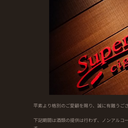
日
時
:
平素より格別のご愛顧を賜り、誠に有難うご
下記期間は酒類の提供は行わず、ノンアルコ
す。