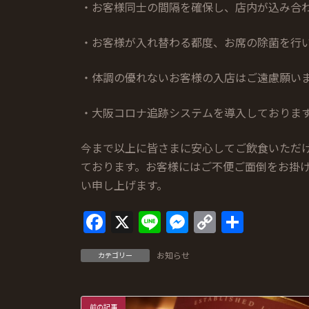
・お客様同士の間隔を確保し、店内が込み合
・お客様が入れ替わる都度、お席の除菌を行
・体調の優れないお客様の入店はご遠慮願い
・大阪コロナ追跡システムを導入しておりま
今まで以上に皆さまに安心してご飲食いただ
ております。お客様にはご不便ご面倒をお掛
い申し上げます。
F
X
Li
M
C
共
ac
n
es
o
有
お知らせ
カテゴリー
e
e
se
p
b
n
y
前の記事