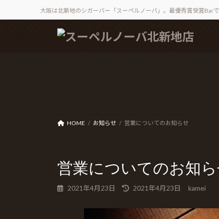
大阪は北新地のシガーバー「スーペルノーバ」。最優秀賞受賞Bar
コ
ナ
ン
ビ
テ
ゲ
ン
ー
ツ
シ
へ
ョ
ス
ン
キ
に
ッ
移
HOME
お知らせ
営業についてのお知らせ
プ
動
営業についてのお知ら
最
2021年4月23日
2021年4月23日
kamei
終
更
新