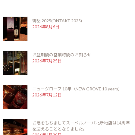
更
最近の投稿
新
日
時
御岳 2025(ONTAKE 2025)
:
2026年8月6日
お盆期間の営業時間のお知らせ
2026年7月25日
ニューグローブ 10年（NEW GROVE 10 years）
2026年7月12日
お陰をもちましてスーペルノーバ北新地店は14周年
を迎えることとなりました。
2026年6月29日