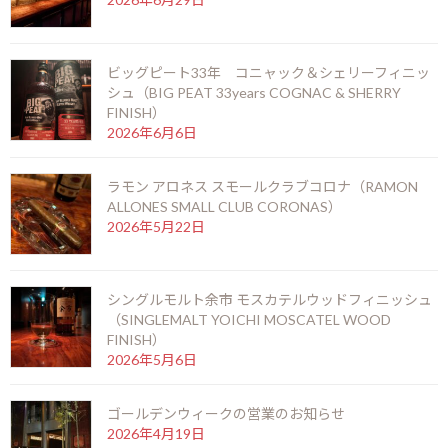
こちらのアードベッグは、90年代にアードベッグが閉鎖の危機の
ビッグピート33年 コニャック＆シェリーフィニッ
時期に、奇跡的に残ったバーボン樽で22年熟成させ出来上がった
シュ（BIG PEAT 33years COGNAC & SHERRY
限定ボトルです。
FINISH）
2026年6月6日
名前の「トゥエンティーサムシング」とは「20年とちょっと」と
いう意味です。
ラモン アロネス スモールクラブコロナ（RAMON
ALLONES SMALL CLUB CORONAS）
2026年5月22日
今の人気からは考えられませんがアードベッグは不況にあえいだ
時期があります。かつてはアイラ島最大の蒸留所として栄えたアー
シングルモルト余市 モスカテルウッドフィニッシュ
ドベッグでしたが、1981年にはウイスキー不況のあおりを受けて
（SINGLEMALT YOICHI MOSCATEL WOOD
生産を停止しました。1980年代はほぼ生産されず90年代に入って
FINISH）
も少量しか生産されていない時代がありました。そんな中1997年
2026年5月6日
にグレンモーレンジ社が買収し、復活を遂げます。しかし、グレ
ンモーレンジ社が買収した際には熟成庫に樽のストックがあまり
ゴールデンウィークの営業のお知らせ
なく、熟成しないと商品として販売できないウイスキーは苦戦を
2026年4月19日
強いられます。その後グレンモーレンジィ社は2004年にモエヘネ