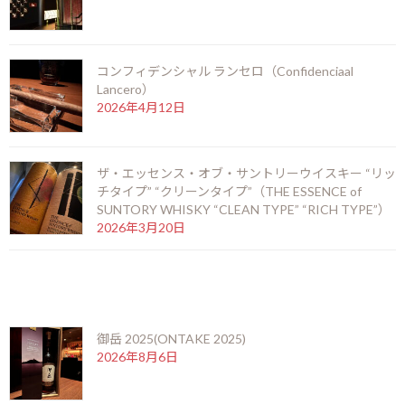
シー・ルイヴィトンに買収され徐々に人気を集め、現在はアイラ
島のシングルモルト売上第3位までに至ります。現在では2012年か
らアードベッグ・デーとして毎年6月に世界で開催され、毎年限定
コンフィデンシャル ランセロ（Confidenciaal
ボトルがお披露目されるのでいち早く味わうことができるた
Lancero）
め、“アードベギャン” の方達が毎年心待ちにしています。
2026年4月12日
ザ・エッセンス・オブ・サントリーウイスキー “リッ
このトゥエンティーサムシングは、アードベッグ蒸留所に残った数
チタイプ” “クリーンタイプ”（THE ESSENCE of
少ない熟成の長い原酒が使われており、2016年は21年熟成、2017
SUNTORY WHISKY “CLEAN TYPE” “RICH TYPE”）
年は23年熟成、そして2018年リリースは1996年蒸留の22年熟成で
2026年3月20日
販売されています。
実際の香りや色彩は、淡いゴールドカラーをしており、香りを嗅
最近の投稿
いだ際の印象は甘美なトロピカルフルーツを思わせながらスモー
キーな煤や炭の香へと変化していきます。
御岳 2025(ONTAKE 2025)
2026年8月6日
そして口に含んだ瞬間にはクランブルトッピングのスモークアッ
プル。 ペパーミントティーと甘いバニラタフィーのノートが白胡