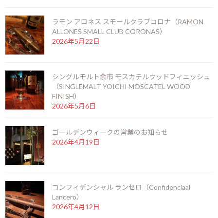
次の記事
ラモン アロネス スモールクラブコロナ（RAMON
ALLONES SMALL CLUB CORONAS）
2026年5月22日
シングルモルト余市 モスカテルウッドフィニッシュ
（SINGLEMALT YOICHI MOSCATEL WOOD
カバラン オロロソシェリーオーク（KAVALAN OLOROSO SHERRY OAK）
FINISH）
2026年5月6日
2025年1月16日
ゴールデンウィークの営業のお知らせ
最近の投稿
2026年4月19日
御岳 2025(ONTAKE 2025)
2026年8月6日
コンフィデンシャル ランセロ（Confidenciaal
Lancero）
2026年4月12日
お盆期間の営業時間のお知らせ
2026年7月25日