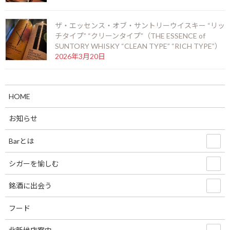
ザ・エッセンス・オブ・サントリーウイスキー “リッ
チタイプ” “クリーンタイプ”（THE ESSENCE of
SUNTORY WHISKY “CLEAN TYPE” “RICH TYPE”）
ニューグローブ 10年（NEW GROVE 10 years）
2026年3月20日
2026年7月12日
HOME
お陰をもちましてスーペルノーバ北新地店は14周
年を迎えることとなりました。
お知らせ
2026年6月29日
Barとは
シガーを愉しむ
ビッグピート33年 コニャック＆シェリーフィニ
ッシュ（BIG PEAT 33years COGNAC & SHERRY
FINISH）
銘酒に出会う
2026年6月6日
フード
ラモン アロネス スモールクラブコロナ（RAMON