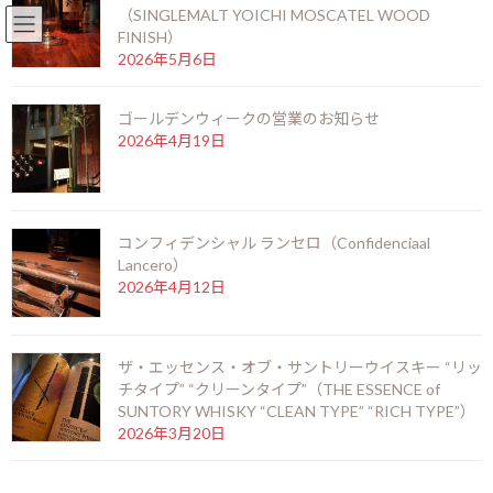
（SINGLEMALT YOICHI MOSCATEL WOOD
English
北新地店 06-6346-3377
FINISH）
コ
ナ
2026年5月6日
ン
ビ
テ
ゲ
ゴールデンウィークの営業のお知らせ
ン
ー
2026年4月19日
ツ
シ
お知らせ
へ
ョ
ス
ン
キ
に
ッ
移
HOME
お知らせ
コンフィデンシャル ランセロ（Confidenciaal
プ
動
アードベッグ トゥエンティーサムシング 22年（ARDBEG TWENTY
Lancero）
SOMETHING 22years）
2026年4月12日
アードベッグ トゥエンティーサ
ザ・エッセンス・オブ・サントリーウイスキー “リッ
ムシング 22年（ARDBEG
チタイプ” “クリーンタイプ”（THE ESSENCE of
SUNTORY WHISKY “CLEAN TYPE” “RICH TYPE”）
TWENTY SOMETHING 22years）
2026年3月20日
最
2025年1月9日
2025年1月9日
kamei
終