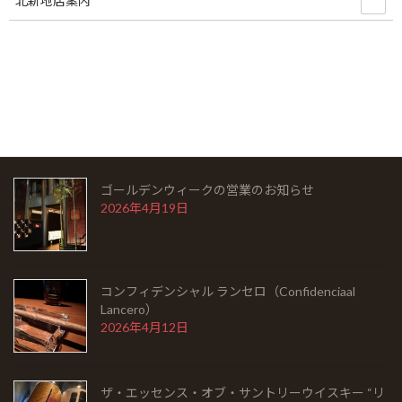
北新地店案内
ALLONES SMALL CLUB CORONAS）
2026年5月22日
シングルモルト余市 モスカテルウッドフィニッシ
ュ（SINGLEMALT YOICHI MOSCATEL WOOD
FINISH）
2026年5月6日
ゴールデンウィークの営業のお知らせ
2026年4月19日
コンフィデンシャル ランセロ（Confidenciaal
Lancero）
2026年4月12日
ザ・エッセンス・オブ・サントリーウイスキー “リ