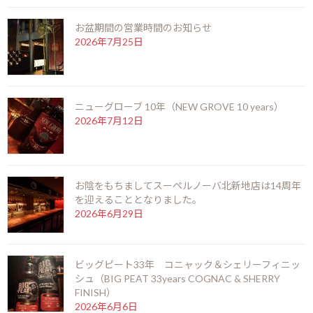
椒、クローブアニス、ユーカリオイルに流れ込みます。 そして最
後に非常に長く続く、食欲をそそる甘い煙のスモーキーさが押し
お盆期間の営業時間のお知らせ
寄せてくる仕上げに出来上がっています。この機会に是非一度お試
2026年7月25日
しくださいませ。
F
X
Li
M
C
共
ac
n
es
o
有
ニューグローブ 10年（NEW GROVE 10 years）
お知らせ
カテゴリー
e
e
se
p
2026年7月12日
b
n
y
o
g
Li
前の記事
お陰をもちましてスーペルノーバ北新地店は14周年
o
er
n
を迎えることとなりました。
k
k
2026年6月29日
ビッグピート33年 コニャック＆シェリーフィニッ
シュ（BIG PEAT 33years COGNAC & SHERRY
あけましておめでとうございます。
FINISH）
2026年6月6日
2025年1月4日