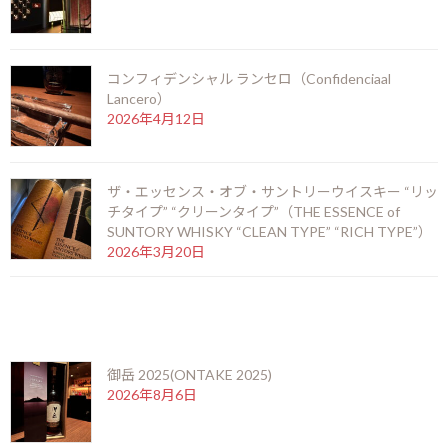
いただけて、モンテクリストらしいしっかりとしたウッディーさと
甘さを感じられます。
F
X
Li
M
C
共
コンフィデンシャル ランセロ（Confidenciaal
Lancero）
ac
n
es
o
有
2026年4月12日
お知らせ
カテゴリー
e
e
se
p
b
n
y
ザ・エッセンス・オブ・サントリーウイスキー “リッ
o
g
Li
前の記事
チタイプ” “クリーンタイプ”（THE ESSENCE of
o
er
n
SUNTORY WHISKY “CLEAN TYPE” “RICH TYPE”）
2026年3月20日
k
k
最近の投稿
厚岸 シングルモルト ジャパニーズウイスキー 立秋（THE AKKESHI RISSYUU)
御岳 2025(ONTAKE 2025)
2026年8月6日
2026年2月8日
次の記事