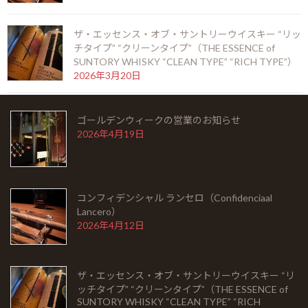
ザ・エッセンス・オブ・サントリーウイスキー “リッ
シングルモルト余市 モスカテルウッドフィニッシ
チタイプ” “クリーンタイプ”（THE ESSENCE of
ュ（SINGLEMALT YOICHI MOSCATEL WOOD
SUNTORY WHISKY “CLEAN TYPE” “RICH TYPE”）
FINISH）
2026年3月20日
2026年5月6日
ゴールデンウィークの営業のお知らせ
HOME
2026年4月19日
お知らせ
Barとは
コンフィデンシャル ランセロ（Confidenciaal
Lancero）
シガーを愉しむ
2026年4月12日
銘酒に出会う
ザ・エッセンス・オブ・サントリーウイスキー “リ
フード
ッチタイプ” “クリーンタイプ”（THE ESSENCE of
SUNTORY WHISKY “CLEAN TYPE” “RICH