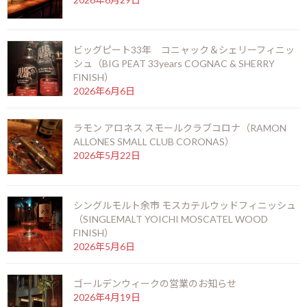
かつてはロメオイフリエタよりも販売数を誇っていたモンテクリ
スト、1935年にアロンソ・メネンデスがH.アップマン工場を買収
する形で始まったブランドで、チェ・ゲバラが愛したブランドとし
ビッグピート33年 コニャック＆シェリーフィニッ
ても知られています。
シュ（BIG PEAT 33years COGNAC & SHERRY
FINISH）
喘息持ちだったゲバラが葉巻を吸うようになったのは、ゲリラ戦
2026年6月6日
を繰り返す中で虫除けとして葉巻を咥えるようになり、気がつい
たら虜になっていたそうです。
ラモン アロネス スモールクラブコロナ（RAMON
ALLONES SMALL CLUB CORONAS）
2026年5月22日
モンテクリストの特徴として、スタンダードラインが大きいもの
から順番にNo.1からNo.5と分かりやすい命名法則が特徴で、過去
シングルモルト余市 モスカテルウッドフィニッシュ
にはNo.6やNo.7もあったそうです。
（SINGLEMALT YOICHI MOSCATEL WOOD
FINISH）
その中でも一際人気があるピラミデサイズのNo.2を、そのまま短
2026年5月6日
くしたような形がこのペティNo.2、2013年からスタンダードライ
ンに追加されたヴィトラです。
ゴールデンウィークの営業のお知らせ
2026年4月19日
近年流行りの太短いフォルムで、1時間弱ほどのお時間でお楽しみ