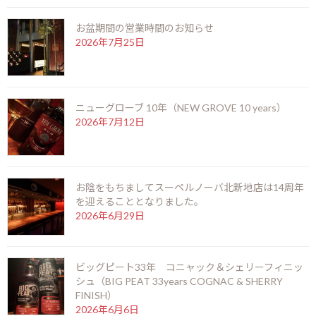
お盆期間の営業時間のお知らせ
2026年7月25日
ニューヨーク（NEW YORK）
ニューグローブ 10年（NEW GROVE 10 years）
2026年7月12日
2026年3月8日
最近の投稿
お陰をもちましてスーペルノーバ北新地店は14周年
御岳 2025(ONTAKE 2025)
を迎えることとなりました。
2026年8月6日
2026年6月29日
ビッグピート33年 コニャック＆シェリーフィニッ
お盆期間の営業時間のお知らせ
シュ（BIG PEAT 33years COGNAC & SHERRY
2026年7月25日
FINISH）
2026年6月6日