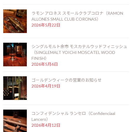
ラモン アロネス スモールクラブコロナ（RAMON
ニューグローブ 10年（NEW GROVE 10 years）
ALLONES SMALL CLUB CORONAS）
2026年7月12日
2026年5月22日
シングルモルト余市 モスカテルウッドフィニッシュ
お陰をもちましてスーペルノーバ北新地店は14周
（SINGLEMALT YOICHI MOSCATEL WOOD
年を迎えることとなりました。
FINISH）
2026年6月29日
2026年5月6日
ゴールデンウィークの営業のお知らせ
ビッグピート33年 コニャック＆シェリーフィニ
2026年4月19日
ッシュ（BIG PEAT 33years COGNAC & SHERRY
FINISH）
2026年6月6日
コンフィデンシャル ランセロ（Confidenciaal
ラモン アロネス スモールクラブコロナ（RAMON
Lancero）
ALLONES SMALL CLUB CORONAS）
2026年4月12日
2026年5月22日