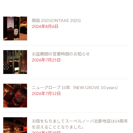
新
最近の投稿
日
時
:
御岳 2025(ONTAKE 2025)
2026年8月6日
お盆期間の営業時間のお知らせ
2026年7月25日
ニューグローブ 10年（NEW GROVE 10 years）
2026年7月12日
長さ:120mm リングゲージ:52
ヴィトラ名:ペティピラミデ
お陰をもちましてスーペルノーバ北新地店は14周年
を迎えることとなりました。
2026年6月29日