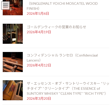
（SINGLEMALT YOICHI MOSCATEL WOOD
English
北新地店 06-6346-3377
FINISH）
コ
ナ
2026年5月6日
ン
ビ
テ
ゲ
ゴールデンウィークの営業のお知らせ
ン
ー
2026年4月19日
ツ
シ
お知らせ
へ
ョ
ス
ン
キ
に
ッ
移
HOME
お知らせ
コンフィデンシャル ランセロ（Confidenciaal
プ
動
モンテクリスト ペティNo.2（MONTECRISTO PETIT No.2）
Lancero）
2026年4月12日
モンテクリスト ペティ
No.2（MONTECRISTO PETIT
ザ・エッセンス・オブ・サントリーウイスキー “リッ
チタイプ” “クリーンタイプ”（THE ESSENCE of
No.2）
SUNTORY WHISKY “CLEAN TYPE” “RICH TYPE”）
2026年3月20日
最
2026年2月19日
2026年2月19日
kamei
終
更