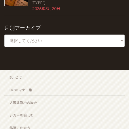
北新地店案内
TYPE”）
2026年3月20日
月別アーカイブ
Barとは
Barのマナー集
大阪北新地の歴史
シガーを愉しむ
銘酒に出会う